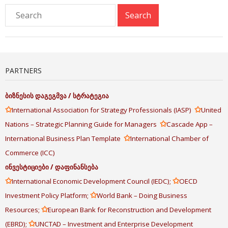
PARTNERS
ბიზნესის
დაგეგმვა
/
სტრატეგია
✩
✩
International Association for Strategy Professionals (IASP)
United
✩
Nations – Strategic Planning Guide for Managers
Cascade App –
✩
International Business Plan Template
International Chamber of
Commerce (ICC)
ინვესტიციები
/
დაფინანსება
✩
✩
International Economic Development Council (IEDC);
OECD
✩
Investment Policy Platform;
World Bank – Doing Business
✩
Resources;
European Bank for Reconstruction and Development
✩
(EBRD);
UNCTAD – Investment and Enterprise Development