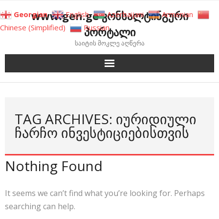
Skip
www.gen.ge კონსალტინგური
Georgian
English
Azerbaijani
Armenian
to
Chinese (Simplified)
Russian
პორტალი
content
საიტის მოკლე აღწერა
TAG ARCHIVES: ᲘᲣᲠᲘᲓᲘᲣᲚᲘ
ᲩᲐᲠᲩᲝ ᲘᲜᲕᲔᲡᲢᲘᲪᲘᲔᲑᲘᲡᲗᲕᲘᲡ
Nothing Found
It seems we can’t find what you’re looking for. Perhaps
searching can help.