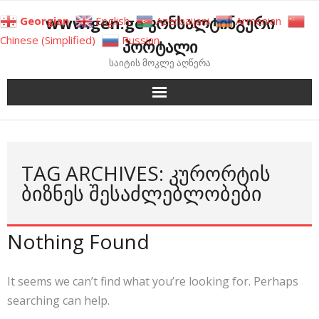
Skip
www.gen.ge კონსალტინგური
Georgian
English
Azerbaijani
Armenian
to
Chinese (Simplified)
Russian
პორტალი
content
საიტის მოკლე აღწერა
TAG ARCHIVES: ᲙᲣᲠᲝᲠᲢᲘᲡ
ᲑᲘᲖᲜᲔᲡ ᲨᲔᲡᲐᲫᲚᲔᲑᲚᲝᲑᲔᲑᲘ
Nothing Found
It seems we can’t find what you’re looking for. Perhaps
searching can help.