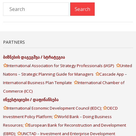
PARTNERS
ბიზნესის
დაგეგმვა
/
სტრატეგია
✩
✩
International Association for Strategy Professionals (IASP)
United
✩
Nations – Strategic Planning Guide for Managers
Cascade App –
✩
International Business Plan Template
International Chamber of
Commerce (ICC)
ინვესტიციები
/
დაფინანსება
✩
✩
International Economic Development Council (IEDC);
OECD
✩
Investment Policy Platform;
World Bank – Doing Business
✩
Resources;
European Bank for Reconstruction and Development
✩
(EBRD);
UNCTAD – Investment and Enterprise Development