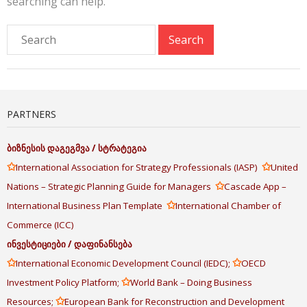
searching can help.
PARTNERS
ბიზნესის
დაგეგმვა
/
სტრატეგია
✩
✩
International Association for Strategy Professionals (IASP)
United
✩
Nations – Strategic Planning Guide for Managers
Cascade App –
✩
International Business Plan Template
International Chamber of
Commerce (ICC)
ინვესტიციები
/
დაფინანსება
✩
✩
International Economic Development Council (IEDC);
OECD
✩
Investment Policy Platform;
World Bank – Doing Business
✩
Resources;
European Bank for Reconstruction and Development