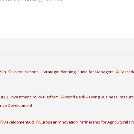
✩
✩
IASP)
United Nations – Strategic Planning Guide for Managers
Cascade
✩
OECD Investment Policy Platform;
World Bank – Doing Business Resourc
prise Development
✩
✩
DevelopmentAid;
European Innovation Partnership for Agricultural Pro