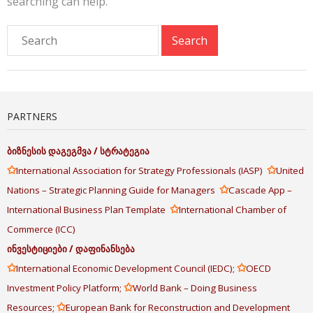
searching can help.
PARTNERS
ბიზნესის
დაგეგმვა
/
სტრატეგია
✩
✩
International Association for Strategy Professionals (IASP)
United
✩
Nations – Strategic Planning Guide for Managers
Cascade App –
✩
International Business Plan Template
International Chamber of
Commerce (ICC)
ინვესტიციები
/
დაფინანსება
✩
✩
International Economic Development Council (IEDC);
OECD
✩
Investment Policy Platform;
World Bank – Doing Business
✩
Resources;
European Bank for Reconstruction and Development