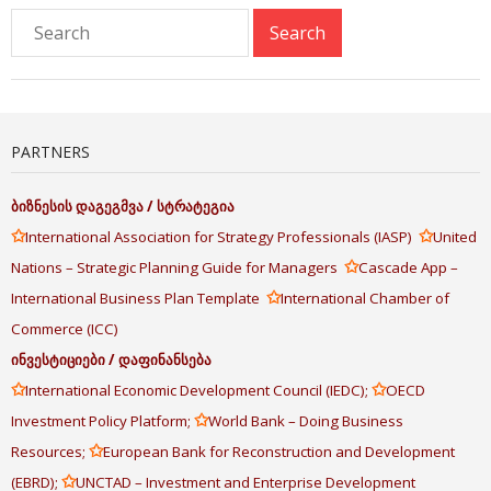
PARTNERS
ბიზნესის
დაგეგმვა
/
სტრატეგია
✩
✩
International Association for Strategy Professionals (IASP)
United
✩
Nations – Strategic Planning Guide for Managers
Cascade App –
✩
International Business Plan Template
International Chamber of
Commerce (ICC)
ინვესტიციები
/
დაფინანსება
✩
✩
International Economic Development Council (IEDC);
OECD
✩
Investment Policy Platform;
World Bank – Doing Business
✩
Resources;
European Bank for Reconstruction and Development
✩
(EBRD);
UNCTAD – Investment and Enterprise Development