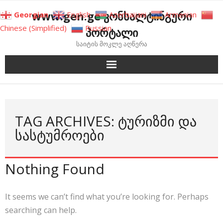
Skip
www.gen.ge კონსალტინგური
Georgian
English
Azerbaijani
Armenian
to
Chinese (Simplified)
Russian
პორტალი
content
საიტის მოკლე აღწერა
TAG ARCHIVES: ᲢᲣᲠᲘᲖᲛᲘ ᲓᲐ
ᲡᲐᲡᲢᲣᲛᲠᲝᲔᲑᲘ
Nothing Found
It seems we can’t find what you’re looking for. Perhaps
searching can help.