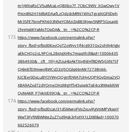
m1jWXqRsCV5utMcaLyQBXbo7f_7ObC9WV_XGwOwy1V
FHcn8N2H168bKDAafLzQdzdcMRN1WXsTgcgXiGF0Dph
Mr3SFE7bnxPKh603N9eYOMziZpBB3Kjwv5NRP5GxupI6
2hnHq6KYaMoTOpDA&__tn__=%2CO%2CP-R
https://www.facebook.com/permalink.php?
story_fbid=pfbid0KxvQoT2oWyv1Jf4cg931Gv2oh9j4rJgJv
aEkCHQz2sL9PCnL2BxtgXHhc7mqqXh3l&id=10006435
3864930&__cft__[0]=AZUuHbiAkTXiythEHf8DW5jSXN75f
QAlmEfD9mwvj8WCcD3zJ5OGlq66nMr72738n66-
JUClExr0DxLu8YOYWyQQgnfDWA7UHyUQP9GyDma2VQ
XBA9AZxd72dYOrnxOHzMJgYf545vppkTqE4cc8Wiebl0W
QvNjAKR_P7ijkiVE99Q&__tn__=%2CO%2CP-R
https://www.facebook.com/permalink.php?
story_fbid=pfbid0zaU31dSMwroFVpZxuyRgVmMPVkepY
WwT3FyfWBWNteZuZ7sd9Jqk3rFotYX1LDt8l&id=100070
662526079