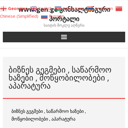
Skip
www.gen.ge კონსალტინგური
Georgian
English
Azerbaijani
Armenian
to
Chinese (Simplified)
Russian
პორტალი
content
საიტის მოკლე აღწერა
ᲑᲘᲖᲜᲔᲡ ᲒᲔᲒᲛᲔᲑᲘ , ᲡᲐᲬᲐᲠᲛᲝᲝ
ᲮᲐᲖᲔᲑᲘ , ᲛᲝᲬᲧᲝᲑᲘᲚᲝᲑᲔᲑᲘ ,
ᲐᲞᲐᲠᲐᲢᲣᲠᲐ
ბიზნეს გეგმები , საწარმოო ხაზები ,
მოწყობილობები , აპარატურა