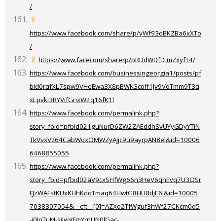
/
https://www.facebook.com/share/p/yWf93dBKZBa6xXTo
/
https://www.face
com/share/p/pRDdWDftCmZxyfT4/
https://www.facebook.com/businessingeorgia1/posts/pf
bid0rqfXL7spw9VHeEwa3X8pBWK3coff1Jv9VoTmm9T3q
xLpvki3RYVifGnxW2q16fK1l
https://www.facebook.com/permalink.php?
story_fbid=pfbid021guNurD6ZW2ZAEddhSvUYyGDyYTiN
TkVvxVz64CabWoxQMWZyAjjc9u9ayrpAN8el&id=10006
6468855055
https://www.facebook.com/permalink.php?
story_fbid=pfbid02aV9cxSHfWg66n3HeV6qhEvq7U3QSr
FJzWAFstKUxKHhKdqTmaq64HwtG8HUBdjE6l&id=10005
7038307054&__cft__[0]=AZXo2TfWguf3hWf27CKcm0d5
-j0IpTuM-sjIwgFmYrnUN0lGac-