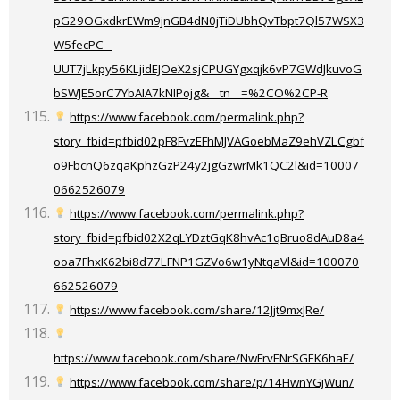
pG29OGxdkrEWm9jnGB4dN0jTiDUbhQvTbpt7Ql57WSX3
W5fecPC_-
UUT7jLkpy56KLjidEJOeX2sjCPUGYgxqjk6vP7GWdJkuvoG
bSWJE5orC7YbAIA7kNIPojg&__tn__=%2CO%2CP-R
https://www.facebook.com/permalink.php?
story_fbid=pfbid02pF8FvzEFhMJVAGoebMaZ9ehVZLCgbf
o9FbcnQ6zqaKphzGzP24y2jgGzwrMk1QC2l&id=10007
0662526079
https://www.facebook.com/permalink.php?
story_fbid=pfbid02X2qLYDztGqK8hvAc1qBruo8dAuD8a4
ooa7FhxK62bi8d77LFNP1GZVo6w1yNtqaVl&id=100070
662526079
https://www.facebook.com/share/12Jjt9mxJRe/
https://www.facebook.com/share/NwFrvENrSGEK6haE/
https://www.facebook.com/share/p/14HwnYGjWun/