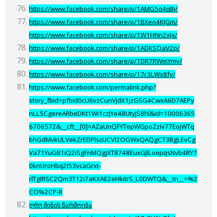
https://www.facebook.com/share/p/1AMG5q4qBj/
https://www.facebook.com/share/p/1BXeo4KJGm/
https://www.facebook.com/share/p/1W1HNn2xJx/
https://www.facebook.com/share/p/1ADKSQaV2p/
https://www.facebook.com/share/p/1DR7RWmYmv/
https://www.facebook.com/share/p/17r3LWx8fy/
https://www.facebook.com/permalink.php?
story_fbid=pfbid0cU6vzCunVjdX1jzGSG4CwxA6D7AEPy
nLL5CgereARbeDKt1Wi1czJYe48UtyJS8hl&id=10006365
6706572&__cft__[0]=AZaUnQFYTepWGpoZzIv77EojWTq
bhGdMvkULVekZrEDPlscUCVl2OGWxQAQgCT3BgLEvCg
Va71YuGB1iQ2iSgFnMQgjXT8748EuxGJlLoepqsNvb4RY7
0knUroHbq2I53vcaGrxt-
rlTgIRSC2Qm3T12i7aKXAE2eHkitrS_L0DWTQ&__tn__=%2
CO%2CP-R
ღრუ მინის წარმოება