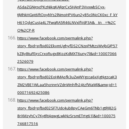
ASdaZGNjrpcPKzNikqKAJlqrCx5HAnP3VvxwbSCyx-
tJMhkHGpt6ftOoyNYs2lNmoHPV6un2y85c0NcCK0xc_F_kY
H61QdgCusJa4L7FwqRA5R46LNVxlfVdF3A&__tn__=%2C
O%2CP-R
https://www.facebook.com/permalink.php?
story_fbid=pfbid02EkvmUghyfDS2CNzpPMtzsWvJbGJP57
kZ8y8tuFEjrcCrxoRugx8KozKdMXT6uny7l&id=10007066
2526079
https://www.facebook.com/permalink.php?
story_fbid=pfbid02EoHMAofk3uZwWYgcca6xXgNgzcaK3
ZM2VBE1WLaa5hcrinnVZdnWnhfh24tzfWaWl&amp;id=1
00071692425086
https://www.facebook.com/permalink.php?
story_fbid=pfbid02SF7Udc4ub8pyCAeGm6TNb1gtRJ82G
8rXMzyhCy7KytRt4qwgLwkNzSrsmETrtg61l&id=100075
746817516