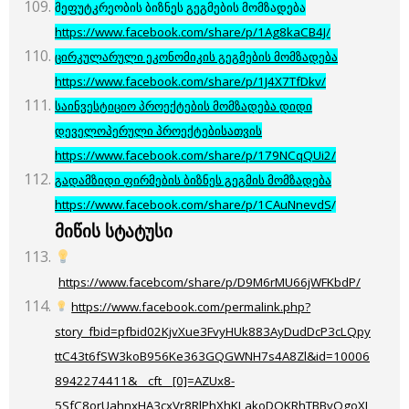
მეფუტკრეობის ბიზნეს გეგმების მომზადება
https://www.facebook.com/share/p/1Ag8kaCB4J/
ცირკულარული ეკონომიკის გეგმების მომზადება
https://www.facebook.com/share/p/1J4X7TfDkv/
საინვესტიციო პროექტების მომზადება დიდი
დეველოპერული პროექტებისათვის
https://www.facebook.com/share/p/179NCqQUi2/
გადამზიდი ფირმების ბიზნეს გეგმის მომზადება
https://www.facebook.com/share/p/1CAuNnevdS
/
მიწის
სტატუსი
https://www.faceb
com/share/p/D9M6rMU66jWFKbdP/
https://www.facebook.com/permalink.php?
story_fbid=pfbid02KjvXue3FvyHUk883AyDudDcP3cLQpy
ttC43t6fSW3koB956Ke363GQGWNH7s4A8Zl&id=10006
8942274411&__cft__[0]=AZUx8-
5SfC8orUahnxHA3cxVr8RlPhXhKLakoDQKRhTBBvOgoXL