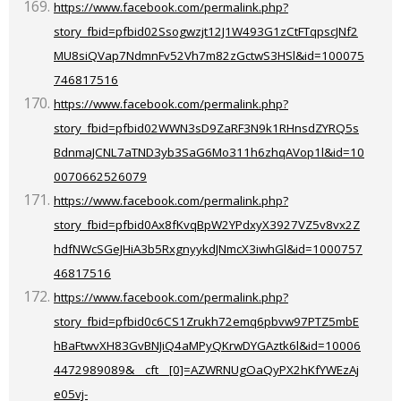
https://www.facebook.com/permalink.php?
story_fbid=pfbid02Ssogwzjt12J1W493G1zCtFTqpscJNf2
MU8siQVap7NdmnFv52Vh7m82zGctwS3HSl&id=100075
746817516
https://www.facebook.com/permalink.php?
story_fbid=pfbid02WWN3sD9ZaRF3N9k1RHnsdZYRQ5s
BdnmaJCNL7aTND3yb3SaG6Mo311h6zhqAVop1l&id=10
0070662526079
https://www.facebook.com/permalink.php?
story_fbid=pfbid0Ax8fKvqBpW2YPdxyX3927VZ5v8vx2Z
hdfNWcSGeJHiA3b5RxgnyykdJNmcX3iwhGl&id=1000757
46817516
https://www.facebook.com/permalink.php?
story_fbid=pfbid0c6CS1Zrukh72emq6pbvw97PTZ5mbE
hBaFtwvXH83GvBNJiQ4aMPyQKrwDYGAztk6l&id=10006
4472989089&__cft__[0]=AZWRNUgOaQyPX2hKfYWEzAj
e05vj-