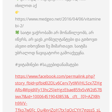
იხილოთ აქ
https://www.medgeo.net/2016/04/06/vitamine
bi-2/
საიტი ვაჭრობაში არ მონაწილეობს, არ
იწერს, არ ყავს კონსულტანტები და გთხოვთ
ასეთი თხოვნით ნუ მიმართავთ. საიტმა
უბრალოდ ნავიგატორი გამოაქვეყნა.
#ვიტამინები #საკვებიდანამატები
https://www.facebook.com/permalink.php?
story_fbid=pfbid02DLv6Cerv7ytWVHLSzx7ZHg
ARs4WpjdXFy13hc2SJeHgzEbae859x5vW2d57B
iwx7l&id=100064519043853&__cft__[0]=AZX8h
h9lVV-
Tfko7w0Fc_Qu4lxyjZoH7tx1qOcCYH7gqss5_sL