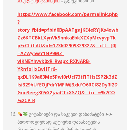
#მულტივიტამინები
#გლუკოზამინი
https://www.facebook.com/permalink.php
?
story_fbid=pfbid0BpAATgajKE4eRYjKs4owh
Zz6KTCBkLXynVkSnnkaEbkXZXpMcvyvpTk
pFcCLtLiUl&id=173602909329327&__cft__[0]
=AZWy5wY1NP9MZ-
vlKNEYhvvk0xR_Rvspx_RXNARB-
YRnfoHxEwHTr6-
qxDL1K9a83Me5PwI0rUcl73tFITHsESP2k3dZ
lsi329bUfEOjPdrYMFIWJ3xkfO6RCI8ZDyRI2D
Goo3eeg305G2jaaCTxXSZQ&__tn__=%2CO
%2CP-R
ვიტამინები და საკვები დანამატები ➤➤
ბიოლოგიურად აქტიური დანამატების
(ბადები), ვიტამინების, მინერალების,