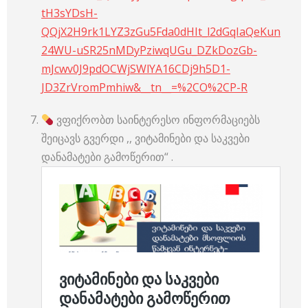
tH3sYDsH-
QQjX2H9rk1LYZ3zGu5Fda0dHIt_l2dGqIaQeKun
24WU-uSR25nMDyPziwqUGu_DZkDozGb-
mJcwv0J9pdOCWjSWlYA16CDj9h5D1-
JD3ZrVromPmhiw&__tn__=%2CO%2CP-R
ვფიქრობთ საინტერესო ინფორმაციებს
შეიცავს გვერდი ,, ვიტამინები და საკვები
დანამატები გამოწერით“ .