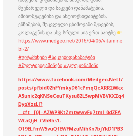
მცენარეული და საკვები დანამატების,
ამინომჟავებისა და ანტიოქსიდანტების,
ენზიმების, შუცვლელი ცხიმოვანი მჟავების,
კოლაგენის და სხვ. სრული სია ერთ საიტზე
https://www.medgeo.net/2016/04/06/vitamine
bi-2/
#ვიტამინები
#საკვებიდანამატები
#მულტივიტამინები
#გლუკოზამინი
https://www.facebook.com/Medgeo.Nett/
posts/pfbid02hFYmkyD61cPmqQeXRR2Wkx
A5unic2qKNSeCeuTKysu82L5wpMVBVKXZq4
DyoXzsLl?
__cft__[0]=AZWP9KtZmtwwvFq7tmI_0dZFA
WtaQjH_tVhBhs1-
O19ELfmW5vuQfEWFMzuMihKn7bjYkD1PB3