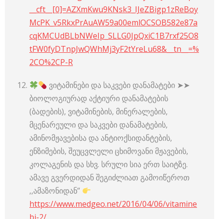
__cft__[0]=AZXmKwu9KNsk3_IJeZBigp1zReBoy
McPK_v5RkxPrAuAW59a00emlOCSOB582e87a
cqKMCUdBLbNWeIp_SLLG0JpQxiC1B7rxf25O8
tFW0fyDTnpJwQWhMj3yF2tYreLu68&__tn__=%
2CO%2CP-R
ვიტამინები და საკვები დანამატები ➤➤
ბიოლოგიურად აქტიური დანამატების
(ბადების), ვიტამინების, მინერალების,
მცენარეული და საკვები დანამატების,
ამინომჟავებისა და ანტიოქსიდანტების,
ენზიმების, შეუცვლელი ცხიმოვანი მჟავების,
კოლაგენის და სხვ. სრული სია ერთ საიტზე.
ამავე გვერდიდან შეგიძლიათ გამოიწეროთ
,,ამაზონიდან”
https://www.medgeo.net/2016/04/06/vitamine
bi-2/