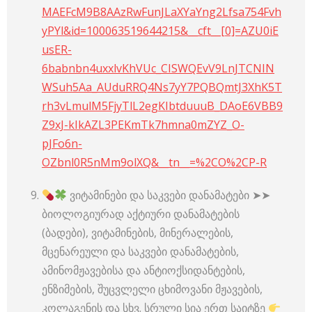
MAEFcM9B8AAzRwFunJLaXYaYng2Lfsa754Fvh
yPYl&id=100063519644215&__cft__[0]=AZU0iE
usER-
6babnbn4uxxlvKhVUc_CISWQEvV9LnJTCNIN
WSuh5Aa_AUduRRQ4Ns7yY7PQBQmtJ3XhK5T
rh3vLmulM5FjyTlL2egKIbtduuuB_DAoE6VBB9
Z9xJ-kIkAZL3PEKmTk7hmna0mZYZ_O-
pJFo6n-
OZbnl0R5nMm9olXQ&__tn__=%2CO%2CP-R
ვიტამინები და საკვები დანამატები ➤➤
ბიოლოგიურად აქტიური დანამატების
(ბადები), ვიტამინების, მინერალების,
მცენარეული და საკვები დანამატების,
ამინომჟავებისა და ანტიოქსიდანტების,
ენზიმების, შუცვლელი ცხიმოვანი მჟავების,
კოლაგენის და სხვ. სრული სია ერთ საიტზე