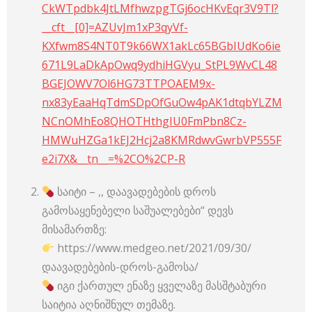
CkWTpdbk4JtLMfhwzpgTGj6ocHKvEqr3V9Tl?
__cft__[0]=AZUvJm1xP3qyVf-
KXfwm8S4NT0T9k66WX1akLc65BGbIUdKo6ie
671L9LaDkApOwq9ydhiHGVyu_StPL9WvCL48
BGEJOWV7Ol6HG73TTPOAEM9x-
nx83yEaaHqTdmSDpOfGuOw4pAK1dtqbYLZM
NCnOMhEo8QHOTHthgIU0FmPbn8Cz-
HMWuHZGa1kEJ2Hcj2a8KMRdwvGwrbVP555F
e2i7X&__tn__=%2CO%2CP-R
საიტი – ,, დაავადებების დროს
გამოსაყენებელი საშუალებები“ დევს
მისამართზე:
https://www.medgeo.net/2021/09/30/
დაავადებების-დროს-გამოსა/
იგი ქართულ ენაზე ყველაზე მასშტაბური
საიტია აღნიშნულ თემაზე.