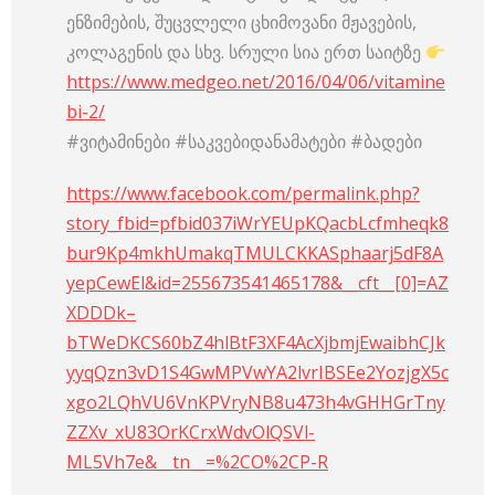
ენზიმების, შუცვლელი ცხიმოვანი მჟავების,
კოლაგენის და სხვ. სრული სია ერთ საიტზე
https://www.medgeo.net/2016/04/06/vitamine
bi-2/
#ვიტამინები #საკვებიდანამატები #ბადები
https://www.facebook.com/permalink.php?
story_fbid=pfbid037iWrYEUpKQacbLcfmheqk8
bur9Kp4mkhUmakqTMULCKKASphaarj5dF8A
yepCewEl&id=255673541465178&__cft__[0]=AZ
XDDDk–
bTWeDKCS60bZ4hlBtF3XF4AcXjbmjEwaibhCJk
yyqQzn3vD1S4GwMPVwYA2lvrIBSEe2YozjgX5c
xgo2LQhVU6VnKPVryNB8u473h4vGHHGrTny
ZZXv_xU83OrKCrxWdvOlQSVl-
ML5Vh7e&__tn__=%2CO%2CP-R