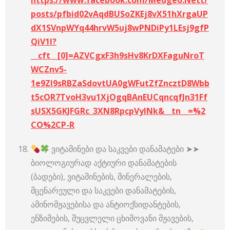
https://www.facebook.com/Medgeo.Nett/
posts/pfbid02vAqdBUSoZKEj8vX51hXrgaUP
dX1SVnpWYq44hrvW5uj8wPNDiPy1LEsj9gfP
QiV1l?
__cft__[0]=AZVCgxF3h9sHv8KrDXFaguNroT
WCZnv5-
1e9Zl9sRBZaSdovtUA0gWFutZfZncztD8Wbb
t5cOR7TvoH3vu1XjOgqBAnEUCqncqfJn31Ff
sUSX5GKJFGRc_3XN8RpcpVylNk&__tn__=%2
CO%2CP-R
ვიტამინები და საკვები დანამატები ➤➤
ბიოლოგიურად აქტიური დანამატების
(ბადები), ვიტამინების, მინერალების,
მცენარეული და საკვები დანამატების,
ამინომჟავებისა და ანტიოქსიდანტების,
ენზიმების, შუცვლელი ცხიმოვანი მჟავების,