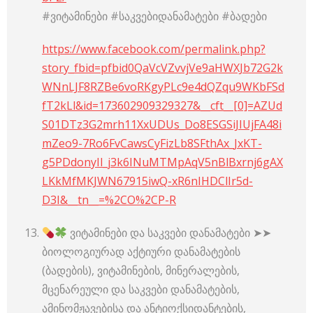
#ვიტამინები #საკვებიდანამატები #ბადები
https://www.facebook.com/permalink.php?
story_fbid=pfbid0QaVcVZvvjVe9aHWXJb72G2k
WNnLJF8RZBe6voRKgyPLc9e4dQZqu9WKbFSd
fT2kLl&id=173602909329327&__cft__[0]=AZUd
S01DTz3G2mrh11XxUDUs_Do8ESGSiJIUjFA48i
mZeo9-7Ro6FvCawsCyFizLb8SFthAx_JxKT-
g5PDdonyIl_j3k6INuMTMpAqV5nBlBxrnj6gAX
LKkMfMKJWN67915iwQ-xR6nIHDClIr5d-
D3I&__tn__=%2CO%2CP-R
ვიტამინები და საკვები დანამატები ➤➤
ბიოლოგიურად აქტიური დანამატების
(ბადების), ვიტამინების, მინერალების,
მცენარეული და საკვები დანამატების,
ამინომჟავებისა და ანტიოქსიდანტების,