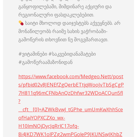
განყოფილებაში, მიმდინარე აქციური და
რეგიონალური ფასდაკლებებით.
საიტი მხოლოდ დაიჯესტებს აქვეყნებს. არ
მონაწილეობს რაიმე სახის ვაჭრობაში-
გამოწერის თხოვნით ნუ მოგვმართავთ.
#ვიტამინები #საკვებიდანამატები
#გამოწერაამაზონიდან
https://www.facebook.com/Medgeo.Nett/post
s/pfbid02v8JENEfZgQerbETtjqWooJvTbSgCgP
7H811q96mCFNbAnQzDhfwr32WDoACQun5fl
?
__cft__[0]=AZWkBvwJ_tGPhe_umUmKwXhhSce
ofHaiYOPXCZXo_wx-
H10lmNOjDycJqRrlC17ofq-
8i4JKD7WK1olPZg2wmPGoleP9JKUNSwJKhbZ