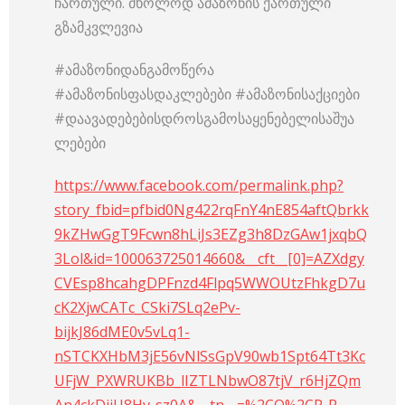
ჩართული. მხოლოდ ამაზონის ქართული
გზამკვლევია
#ამაზონიდანგამოწერა
#ამაზონისფასდაკლებები #ამაზონისაქციები
#დაავადებებისდროსგამოსაყენებელისაშუა
ლებები
https://www.facebook.com/permalink.php?
story_fbid=pfbid0Ng422rqFnY4nE854aftQbrkk
9kZHwGgT9Fcwn8hLiJs3EZg3h8DzGAw1jxqbQ
3Lol&id=100063725014660&__cft__[0]=AZXdgy
CVEsp8hcahgDPFnzd4Flpq5WWOUtzFhkgD7u
cK2XjwCATc_CSki7SLq2ePv-
bijkJ86dME0v5vLq1-
nSTCKXHbM3jE56vNlSsGpV90wb1Spt64Tt3Kc
UFjW_PXWRUKBb_lIZTLNbwO87tjV_r6HjZQm