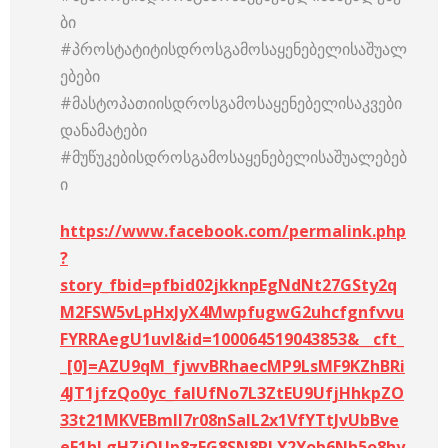
ბი
#პროსტატიტისდროსგამოსაყენებელისაშუალ
ებები
#მასტოპათიისდროსგამოსაყენებელისაკვები
დანამატები
#მუწუკებისდროსგამოსაყენებელისაშუალებებ
ი
https://www.facebook.com/permalink.php
?
story_fbid=pfbid02jkknpEgNdNt27GSty2q
M2FSW5vLpHxJyX4MwpfugwG2uhcfgnfvvu
FYRRAegU1uvl&id=100064519043853&__cft_
_[0]=AZU9qM_fjwvBRhaecMP9LsMF9KZhBRi
4JT1jfzQo0yc_faIUfNo7L3ZtEU9UfjHhkpZO
33t21MKVEBmlI7r08nSalL2x1VfYTtJvUbBve
eF1hLgHZjOUp8zEG8SN8RLY2Yob6Nh5o8hy