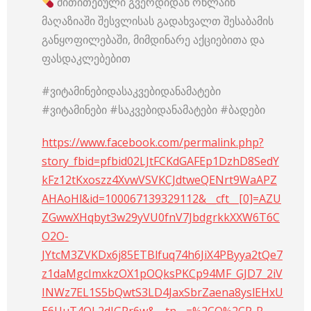
მითითებული გვერდიდან ონლაინ
მაღაზიაში შესვლისას გადახვალთ შესაბამის
განყოფილებაში, მიმდინარე აქციებითა და
ფასდაკლებებით
#ვიტამინებიდასაკვებიდანამატები
#ვიტამინები #საკვებიდანამატები #ბადები
https://www.facebook.com/permalink.php?
story_fbid=pfbid02LJtFCKdGAFEp1DzhD8SedY
kFz12tKxoszz4XvwVSVKCJdtweQENrt9WaAPZ
AHAoHl&id=100067139329112&__cft__[0]=AZU
ZGwwXHqbyt3w29yVU0fnV7JbdgrkkXXW6T6C
O2O-
JYtcM3ZVKDx6j85ETBlfuq74h6JiX4PByya2tQe7
z1daMgcImxkzOX1pOQksPKCp94MF_GJD7_2iV
INWz7EL1S5bQwtS3LD4JaxSbrZaena8yslEHxU