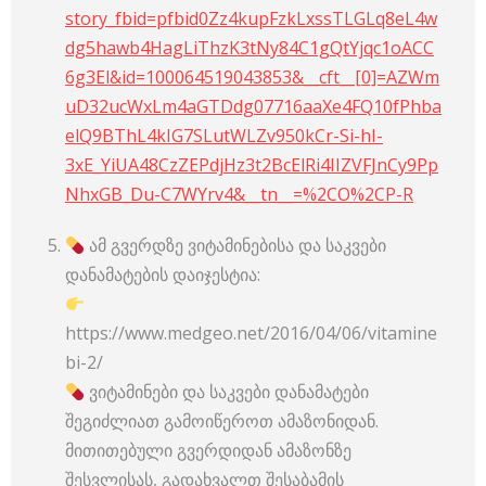
story_fbid=pfbid0Zz4kupFzkLxssTLGLq8eL4w
dg5hawb4HagLiThzK3tNy84C1gQtYjqc1oACC
6g3El&id=100064519043853&__cft__[0]=AZWm
uD32ucWxLm4aGTDdg07716aaXe4FQ10fPhba
elQ9BThL4kIG7SLutWLZv950kCr-Si-hI-
3xE_YiUA48CzZEPdjHz3t2BcElRi4IIZVFJnCy9Pp
NhxGB_Du-C7WYrv4&__tn__=%2CO%2CP-R
ამ გვერდზე ვიტამინებისა და საკვები
დანამატების დაიჯესტია:
https://www.medgeo.net/2016/04/06/vitamine
bi-2/
ვიტამინები და საკვები დანამატები
შეგიძლიათ გამოიწეროთ ამაზონიდან.
მითითებული გვერდიდან ამაზონზე
შესვლისას, გადახვალთ შესაბამის