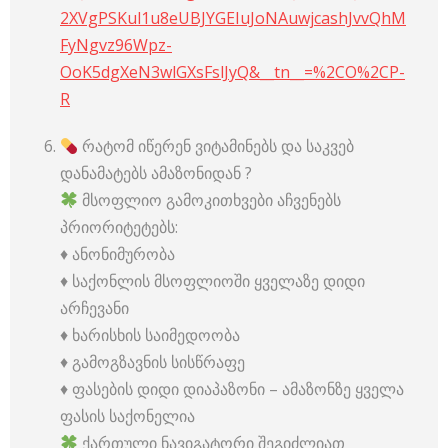
2XVgPSKul1u8eUBJYGEIuJoNAuwjcashJvvQhM
FyNgvz96Wpz-
OoK5dgXeN3wlGXsFslJyQ&__tn__=%2CO%2CP-
R
რატომ იწერენ ვიტამინებს და საკვებ
დანამატებს ამაზონიდან ?
მსოფლიო გამოკითხვები აჩვენებს
პრიორიტეტებს:
♦️ ანონიმურობა
♦️ საქონლის მსოფლიოში ყველაზე დიდი
არჩევანი
♦️ ხარისხის საიმედოობა
♦️ გამოგზავნის სისწრაფე
♦️ ფასების დიდი დიაპაზონი – ამაზონზე ყველა
ფასის საქონელია
ქართული ნავიგატორი შეგიძლიათ