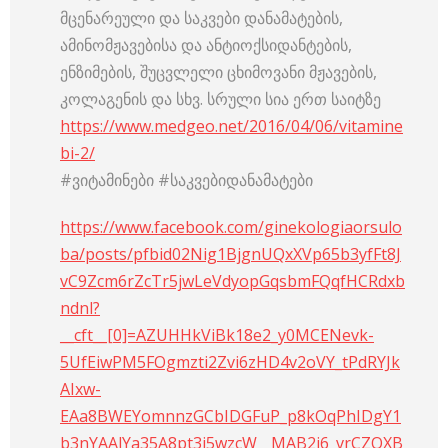
მცენარეული და საკვები დანამატების,
ამინომჟავებისა და ანტიოქსიდანტების,
ენზიმების, შუცვლელი ცხიმოვანი მჟავების,
კოლაგენის და სხვ. სრული სია ერთ საიტზე
https://www.medgeo.net/2016/04/06/vitamine
bi-2/
#ვიტამინები #საკვებიდანამატები
https://www.facebook.com/ginekologiaorsulo
ba/posts/pfbid02Nig1BjgnUQxXVp65b3yfFt8J
vC9Zcm6rZcTr5jwLeVdyopGqsbmFQqfHCRdxb
ndnl?
__cft__[0]=AZUHHkViBk18e2_y0MCENevk-
5UfEiwPM5FOgmzti2Zvi6zHD4v2oVY_tPdRYJk
AIxw-
EAa8BWEYomnnzGCbIDGFuP_p8kOqPhIDgY1
b3nYAAlYa35A8pt3i5wzcW__MAB2i6_vrCZOXB