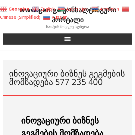
Skip
www.gen.ge კონსალტინგური
Georgian
English
Azerbaijani
Armenian
to
Chinese (Simplified)
Russian
პორტალი
content
საიტის მოკლე აღწერა
ᲘᲜᲝᲕᲐᲪᲘᲣᲠᲘ ᲑᲘᲖᲜᲔᲡ ᲒᲔᲒᲛᲔᲑᲘᲡ
ᲛᲝᲛᲖᲐᲓᲔᲑᲐ 577 235 400
ინოვაციური ბიზნეს
გეგმების მომზადება