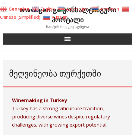
Skip
www.gen.ge კონსალტინგური
Georgian
English
Azerbaijani
Armenian
to
Chinese (Simplified)
Russian
პორტალი
content
საიტის მოკლე აღწერა
ᲛᲔᲦᲕᲘᲜᲔᲝᲑᲐ ᲗᲣᲠᲥᲔᲗᲨᲘ
Winemaking in Turkey
Turkey has a strong viticulture tradition,
producing diverse wines despite regulatory
challenges, with growing export potential.