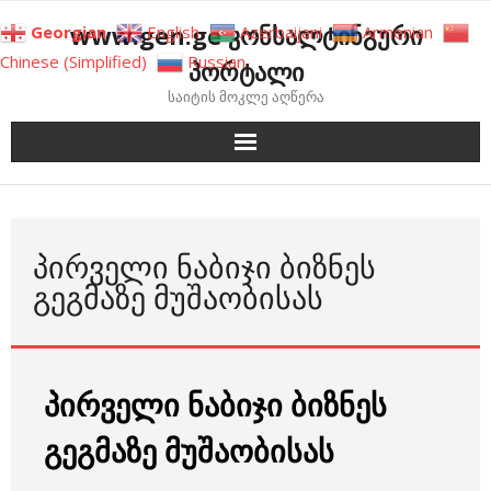
Skip
www.gen.ge კონსალტინგური
Georgian
English
Azerbaijani
Armenian
to
Chinese (Simplified)
Russian
პორტალი
content
საიტის მოკლე აღწერა
ᲞᲘᲠᲕᲔᲚᲘ ᲜᲐᲑᲘᲯᲘ ᲑᲘᲖᲜᲔᲡ
ᲒᲔᲒᲛᲐᲖᲔ ᲛᲣᲨᲐᲝᲑᲘᲡᲐᲡ
პირველი ნაბიჯი ბიზნეს
გეგმაზე მუშაობისას