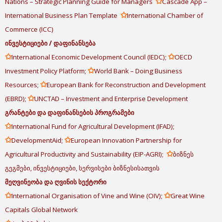
✩
Nations – Strategic Planning Guide for Managers
Cascade App –
✩
International Business Plan Template
International Chamber of
Commerce (ICC)
ინვესტიციები
/
დაფინანსება
✩
✩
International Economic Development Council (IEDC);
OECD
✩
Investment Policy Platform;
World Bank – Doing Business
✩
Resources;
European Bank for Reconstruction and Development
✩
(EBRD);
UNCTAD – Investment and Enterprise Development
გრანტები
და
დაფინანსების
პროგრამები
✩
International Fund for Agricultural Development (IFAD);
✩
✩
DevelopmentAid;
European Innovation Partnership for
✩
Agricultural Productivity and Sustainability (EIP-AGRI);
ბიზნეს
გეგმები, ინვესტიციები, სერვისები ბიზნესისათვის
მეღვინეობა
და
ღვინის
სექტორი
✩
✩
International Organisation of Vine and Wine (OIV);
Great Wine
Capitals Global Network