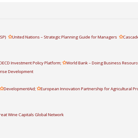
✩
✩
IASP)
United Nations – Strategic Planning Guide for Managers
Cascade
✩
OECD Investment Policy Platform;
World Bank – Doing Business Resourc
prise Development
✩
✩
DevelopmentAid;
European Innovation Partnership for Agricultural Pro
reat Wine Capitals Global Network