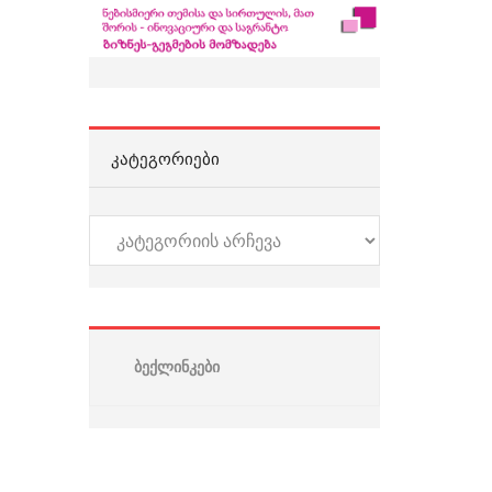
ᲙᲐᲢᲔᲒᲝᲠᲘᲔᲑᲘ
კატეგორიები
ბექლინკები