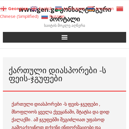
Skip
www.gen.ge კონსალტინგური
Georgian
English
Azerbaijani
Armenian
to
Chinese (Simplified)
Russian
პორტალი
content
საიტის მოკლე აღწერა
ᲥᲐᲠᲗᲣᲚᲘ ᲓᲘᲐᲡᲞᲝᲠᲔᲑᲘ -Ს
ᲤᲔᲘᲡ-ᲯᲒᲣᲤᲔᲑᲘ
ქართული დიასპორები -ს ფეის-ჯგუფები ,
მსოფლიოს ყველა ქვეყანაში, შტატსა და დიდ
ქალაქში . ამ ჯგუფებში შეგიძლიათ უფასოდ
გამოაქვეყნოთ თქვენი ინფორმაციები და