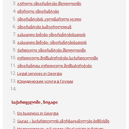
გურული ემიგრანტები მსოფლიოში
იმერელი ემიგრანტები
ემიგრანტების კულინარული ჯგუფი
ემიგრანტები სამეგრელოდან
გასაყიდი ბინები ემიგრანტებისათვის
გასაყიდი მიწები- ემიგრანტებისათვის
ქართველი ემიგრანტები მსოფლიოში
იურიდიული მომსახურებები საქართველოში
ემიგრანტთა იურიდიული მომსახურებები
Legal services in Georgia
Юридические услуги в Грузии
საქართველოში , ზოგადი
Do business in Georgia
Guraz – საქართველოს აზერბაიჯანელები ბიზნესში
Недвижимость в Батуми / Real estate in Batumi