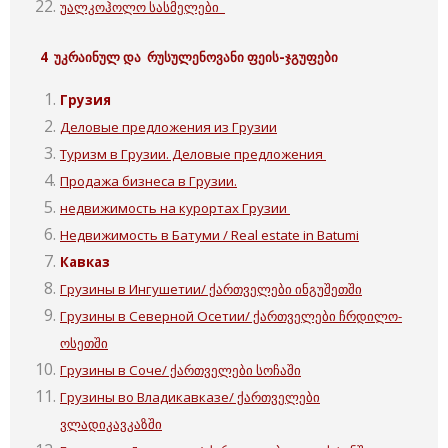
უალკოჰოლო სასმელები
4 უკრაინულ და რუსულენოვანი ფეის-ჯგუფები
Грузия
Деловые предложения из Грузии
Туризм в Грузии. Деловые предложения
Продажа бизнеса в Грузии.
недвижимость на курортах Грузии
Недвижимость в Батуми / Real estate in Batumi
Кавказ
Грузины в Ингушетии/ ქართველები ინგუშეთში
Грузины в Северной Осетии/ ქართველები ჩრდილო-
ოსეთში
Грузины в Соче/ ქართველები სოჩაში
Грузины во Владикавказе/ ქართველები
ვლადიკავკაზში