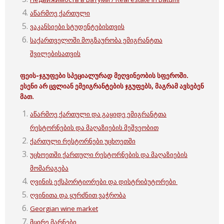
აწარმოე ქართული
ვაკანსიები სტუდენტებისთვის
საქართველოში
მოგზაურობა ემიგრანტთა
შვილებისათვის
ფეის-ჯგუფები სპეციალურად მეღვინეობის სფეროში.
ესენი არ ცვლიან ემეიგრანტების ჯგუფებს, მაგრამ ავსებენ
მათ.
აწარმოე ქართული და გაყიდე ემიგრანტთა
რესტორნების და მაღაზიების მეშვეობით
ქართული რესტორნები უცხოეთში
უცხოეთში ქართული რესტორნების და მაღაზიების
მომარაგება
ღვინის ექსპორტიორები და დისტრიბუტორები
ღვინითა და ყურძნით ვაჭრობა
Georgian wine market
მცირე მარნები