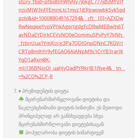
story_fbid=pfbid0mWfiAJy7jbkgC777jdSMYVrf
nzoMJW3nFFEmmLtc1mvz1jERjcwowbkSyk5pd
pzbl&id=100088049167294&__cft__[0]=AZXDw
RwNeqieeYypVPhkAgertgdgFcDRwMEBwJh6T
avNDaEYDjrkCEVsNQ0eOommuSPvPyY7kNh_
_fzbnUua1YmXJzcjc3Pa7QDJOnpDNnC7KGVrI
CRTp8mlhYr9yfEGAQ6AiANpM9s1CrYB3rarJK
YqD1aRxm8K-
mJj136BNjoQJ_uahJyQadPYRkrlB1i9ye4&__tn__
=%2CO%2CP-R
♦️ პრეზიდენტის დიეტა
მცირენარშირწყლოვანი დიეტისა და
ნაკლებცხიმიანი დიეტის სინთეზი. ეს მეთოდი
პრინციპულად არ განსხვავდება სხვა
მცირენახშირწლოვანი დიეტებისაგან
პოპულარობა დიეტის სიმარტივემ