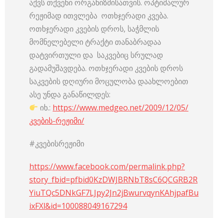
აქვს თქვენი ორგანიზმისათვის. ოპტიმალურ
რეჟიმად ითვლება ოთხჯერადი კვება.
ოთხჯერადი კვების დროს, საჭმლის
მომნელებელი ტრაქტი თანაბრადაა
დატვირთული და საკვებიც სრულად
გადამუშავდება. ოთხჯერადი კვების დროს
საკვების დღიური მოცულობა დაახლოებით
ასე უნდა განაწილდეს:
იხ.:
https://www.medgeo.net/2009/12/05/
კვების-რეჟიმი/
#კვებისრეჟიმი
https://www.facebook.com/permalink.php?
story_fbid=pfbid0KzDWJBRNbT8sC6QCGRB2R
YiuTQc5DNkGF7LJpy2Jn2jBwurvqynKAhjpafBu
ixFXl&id=100088049167294