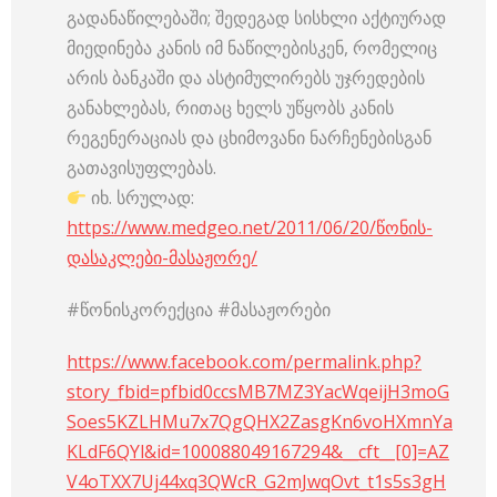
გადანაწილებაში; შედეგად სისხლი აქტიურად
მიედინება კანის იმ ნაწილებისკენ, რომელიც
არის ბანკაში და ასტიმულირებს უჯრედების
განახლებას, რითაც ხელს უწყობს კანის
რეგენერაციას და ცხიმოვანი ნარჩენებისგან
გათავისუფლებას.
იხ. სრულად:
https://www.medgeo.net/2011/06/20/წონის-
დასაკლები-მასაჟორე/
#წონისკორექცია #მასაჟორები
https://www.facebook.com/permalink.php?
story_fbid=pfbid0ccsMB7MZ3YacWqeijH3moG
Soes5KZLHMu7x7QgQHX2ZasgKn6voHXmnYa
KLdF6QYl&id=100088049167294&__cft__[0]=AZ
V4oTXX7Uj44xq3QWcR_G2mJwqOvt_t1s5s3gH