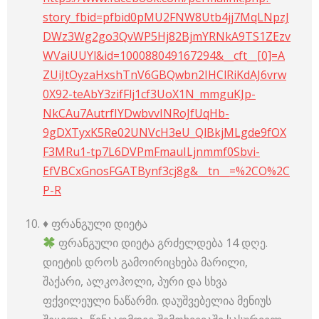
story_fbid=pfbid0pMU2FNW8Utb4jj7MqLNpzJ
DWz3Wg2go3QvWP5Hj82BjmYRNkA9TS1ZEzv
WVaiUUYl&id=100088049167294&__cft__[0]=A
ZUiJtOyzaHxshTnV6GBQwbn2IHClRiKdAJ6vrw
0X92-teAbY3zifFlj1cf3UoX1N_mmguKJp-
NkCAu7AutrfIYDwbvvINRoJfUqHb-
9gDXTyxK5Re02UNVcH3eU_QlBkjMLgde9fOX
F3MRu1-tp7L6DVPmFmauILjnmmf0Sbvi-
EfVBCxGnosFGATBynf3cj8g&__tn__=%2CO%2C
P-R
♦️ ფრანგული დიეტა
ფრანგული დიეტა გრძელდება 14 დღე.
დიეტის დროს გამოირიცხება მარილი,
შაქარი, ალკოჰოლი, პური და სხვა
ფქვილეული ნაწარმი. დაუშვებელია მენიუს