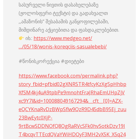
სასურველი ნივთის დასახელებაზე
(ჟოლოსფერი ტექსტი) და გადახვალთ
,,ამაზონის“ შესაბამის განყოფილებაში,
მიმდინარე აქციებითა და ფასდაკლებებით.
იხ.:
https://www.medgeo.net/
…/05/18/wonis-koreqciis-sasualebebi/
#წონისკორექცია #დიეტები
https://www.facebook.com/permalink.php?
story_fbid=pfbid02gXNR5TR4tfcyKzXg5pHhbp
XfSM4kj4uA9tpbPe9mnohtFraJRhaEmUHpZjV
xc9Y7l&id=100088049167294&__cft__[0]=AZX-
eQCYKnaRvDzBWpSflw9QzR9D45dbB95Ej_zuu
23BwEytc0XjP-
9rtBcwSDDNOfQ8OgRaRVcSFk0hvSotkDzv19I
T4bcqvTTEcdQVaYWiHDOyF3MH2vX5K_X5q24