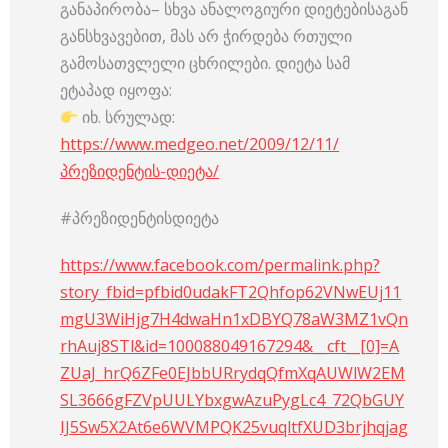
განაპირობა– სხვა ანალოგიური დიეტებისაგან
განსხვავებით, მას არ ჭირდება რთული
გამოსათვლელი ცხრილები. დიეტა სამ
ეტაპად იყოფა:
იხ. სრულად:
https://www.medgeo.net/2009/12/11/
პრეზიდენტის-დიეტა/
#პრეზიდენტისდიეტა
https://www.facebook.com/permalink.php?
story_fbid=pfbid0udakFT2Qhfop62VNwEUj11
mgU3WiHjg7H4dwaHn1xDBYQ78aW3MZ1vQn
rhAuj8STl&id=100088049167294&__cft__[0]=A
ZUaJ_hrQ6ZFe0EJbbURrydqQfmXqAUWlW2EM
SL3666gFZVpUULYbxgwAzuPygLc4_72QbGUY
IJ5Sw5X2At6e6WVMPQK25vuqltfXUD3brjhqjag