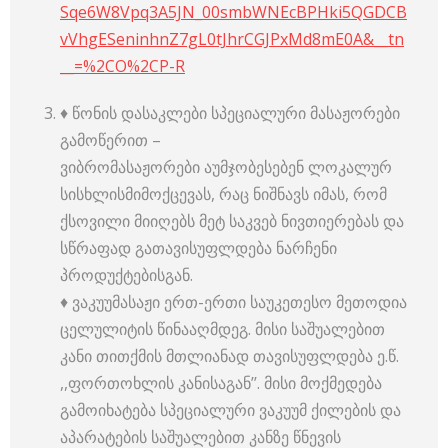
Sqe6W8Vpq3A5JN_00smbWNEcBPHki5QGDCB
vVhgESeninhnZ7gL0tJhrCGJPxMd8mE0A&__tn
__=%2CO%2CP-R
♦️ წონის დასაკლები სპეციალური მასაჟორები
გამოწერით –
ვიბრომასაჟორები აუმჯობესებენ ლოკალურ
სისხლისმიმოქცევას, რაც ნიშნავს იმას, რომ
ქსოვილი მიიღებს მეტ საკვებ ნივთიერებას და
სწრაფად გათავისუფლდება ნარჩენი
პროდუქტებისგან.
♦️ ვაკუუმასაჟი ერთ-ერთი საუკეთესო მეთოდია
ცელულიტის წინააღმდეგ. მისი საშუალებით
კანი თითქმის მთლიანად თავისუფლდება ე.წ.
,,ფორთოხლის კანისაგან’’. მისი მოქმედება
გამოიხატება სპეციალური ვაკუუმ ქილების და
აპარატების საშუალებით კანზე წნევის