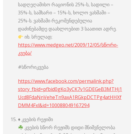
სადღეღამისო რაციონის 25%-ს, სადილი –
35%-ს, სამხარი – 15%-ს, ხოლო ვახშამი –
25%-ს. ვახშამი რეკომენდებულია
დაძინებამდე დაახლოებით 3 საათით ადრე.
იხ. სრულად;
https://www.medgeo.net/2009/12/05/სწორი-
კვება/
#სწორიკვება
https://www.facebook.com/permalink.php?
story_fbid=pfbid0gKo3yCK7v1GDEGeB3MTHj1
Ucd8FdaNnVeheTn9axA1RGkpDCTPg4atHHXf
DMM4Fxl&id=100088049167294
♦️ კვების რეჟიმი
კვების სწორ რეჟიმს დიდი მნიშვნელობა