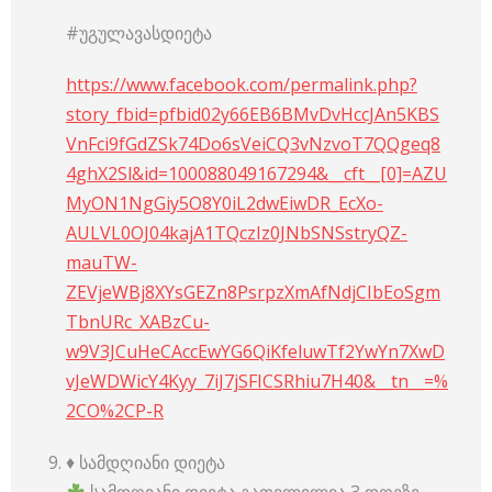
#უგულავასდიეტა
https://www.facebook.com/permalink.php?
story_fbid=pfbid02y66EB6BMvDvHccJAn5KBS
VnFci9fGdZSk74Do6sVeiCQ3vNzvoT7QQgeq8
4ghX2Sl&id=100088049167294&__cft__[0]=AZU
MyON1NgGiy5O8Y0iL2dwEiwDR_EcXo-
AULVL0OJ04kajA1TQczIz0JNbSNSstryQZ-
mauTW-
ZEVjeWBj8XYsGEZn8PsrpzXmAfNdjCIbEoSgm
TbnURc_XABzCu-
w9V3JCuHeCAccEwYG6QiKfeluwTf2YwYn7XwD
vJeWDWicY4Kyy_7iJ7jSFICSRhiu7H40&__tn__=%
2CO%2CP-R
♦️ სამდღიანი დიეტა