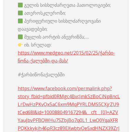
გულის სისხლძარღვთა პათოლოგიები;
ათეროსკლეროზი;
პერიფერიული სისხლძარღვოვანი
დაავადებები;
მუცლის აორტის ანევრიზმა;….
იხ. სრულად:
https://www.medgeo.net/2015/02/25/ჭარბი-
წონა-ქალებში-და-მას/
#ჭარბიწონაქალებში
https://www.facebook.com/permalink.php?
story_fbid=pfbid0RMgc4BvcJmkSzBoCiNp8ncL
LrDwHzPKvQx5aC6xm9MqPYRLDMS5CXjrZU9
tCed68l&id=100088049167294&__cft__[0]=AZV
YauJbvPFBQWHu7SZbjBo7q0L1_LwQ0YqaXFR
PQKkkykjh46pR3cz89EXwbtvOeSxdHNZX39ZrJ