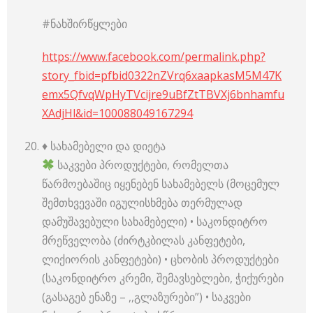
#ნახშირწყლები
https://www.facebook.com/permalink.php?
story_fbid=pfbid0322nZVrq6xaapkasM5M47K
emx5QfvqWpHyTVcijre9uBfZtTBVXj6bnhamfu
XAdjHl&id=100088049167294
♦️ სახამებელი და დიეტა
საკვები პროდუქტები, რომელთა
წარმოებაშიც იყენებენ სახამებელს (მოცემულ
შემთხვევაში იგულისხმება თერმულად
დამუშავებული სახამებელი) • საკონდიტრო
მრეწველობა (ძირტკბილას კანფეტები,
ლიქიორის კანფეტები) • ცხობის პროდუქტები
(საკონდიტრო კრემი, შემავსებლები, ჭიქურები
(გასაგებ ენაზე – ,,გლაზურები”) • საკვები