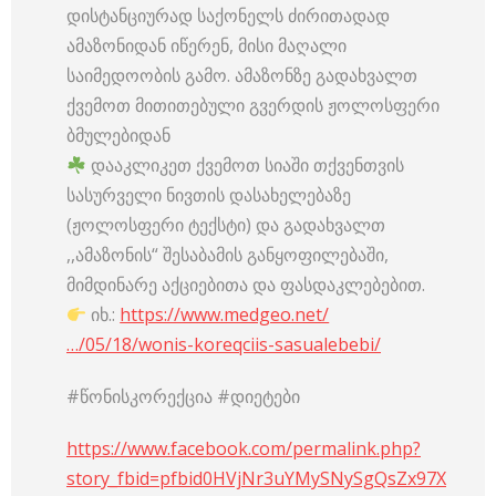
დისტანციურად საქონელს ძირითადად
ამაზონიდან იწერენ, მისი მაღალი
საიმედოობის გამო. ამაზონზე გადახვალთ
ქვემოთ მითითებული გვერდის ჟოლოსფერი
ბმულებიდან
დააკლიკეთ ქვემოთ სიაში თქვენთვის
სასურველი ნივთის დასახელებაზე
(ჟოლოსფერი ტექსტი) და გადახვალთ
,,ამაზონის“ შესაბამის განყოფილებაში,
მიმდინარე აქციებითა და ფასდაკლებებით.
იხ.:
https://www.medgeo.net/
…/05/18/wonis-koreqciis-sasualebebi/
#წონისკორექცია #დიეტები
https://www.facebook.com/permalink.php?
story_fbid=pfbid0HVjNr3uYMySNySgQsZx97X