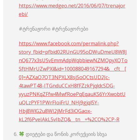
https://www.medgeo.net/2016/06/07/trenajor
ebi/
#ტრენაჟორი #ტრენაჟორები
https://www.facebook.com/permalink.php?
story_fbid=pfbid02RUnGU95oDWuDmeU8W8J
nQ677x3sUSvEmmAdpWqbbiewNZMQpyXQTo
SftHMrUZwPXl&id=100088049167294&__cft__[
0]=AZXaO7QT3NPXLX8sjSoQCtsUD2Jc-
4tawPT48-ITGnduCCxH8fFZzkPjqldcSDG-
yyuzPNKqZFfw4MwfRoePqEqauKS6YrXwobtU
uQLzPYF1PWrFIoiFrU_NHj9gjql5Y-
Hbj8WlG2u8WI2jMrFd3iOGaox-
kL2f6PveIAkL5vIbZQ&__tn__=%2CO%2CP-R
დიეტები და წონის კორექციის სხვა