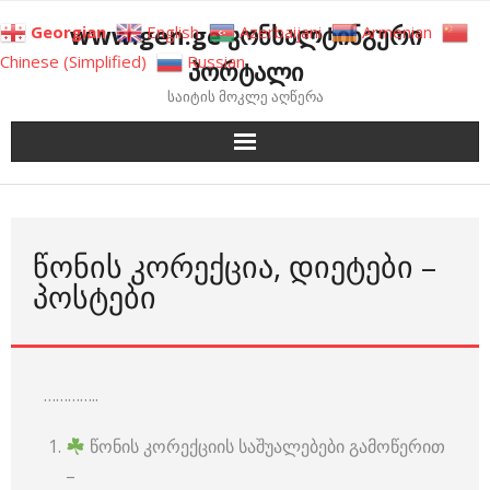
Skip
www.gen.ge კონსალტინგური
Georgian
English
Azerbaijani
Armenian
to
Chinese (Simplified)
Russian
პორტალი
content
საიტის მოკლე აღწერა
ᲬᲝᲜᲘᲡ ᲙᲝᲠᲔᲥᲪᲘᲐ, ᲓᲘᲔᲢᲔᲑᲘ –
ᲞᲝᲡᲢᲔᲑᲘ
…………..
წონის კორექციის საშუალებები გამოწერით
–