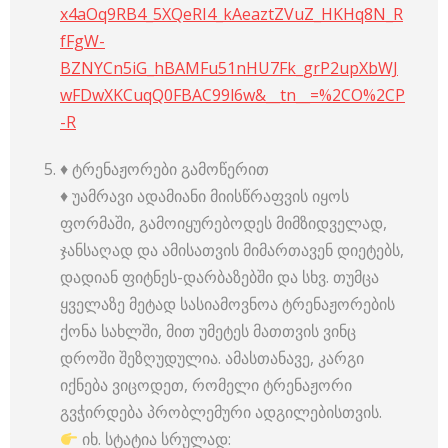
x4aOq9RB4_5XQeRI4_kAeaztZVuZ_HKHq8N_R
fFgW-
BZNYCn5iG_hBAMFu51nHU7Fk_grP2upXbWJ
wFDwXKCuqQ0FBAC99l6w&__tn__=%2CO%2CP
-R
♦️ ტრენაჟორები გამოწერით
♦️ უამრავი ადამიანი მიისწრაფვის იყოს
ფორმაში, გამოიყურებოდეს მიმზიდველად,
ჯანსაღად და ამისათვის მიმართავენ დიეტებს,
დადიან ფიტნეს-დარბაზებში და სხვ. თუმცა
ყველაზე მეტად სასიამოვნოა ტრენაჟორების
ქონა სახლში, მით უმეტეს მათთვის ვინც
დროში შეზღუდულია. ამასთანავე, კარგი
იქნება ვიცოდეთ, რომელი ტრენაჟორი
გვჭირდება პრობლემური ადგილებისთვის.
იხ. სტატია სრულად: