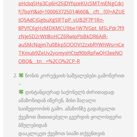
pHcbqSHp3Cp6H2SjDYfqzeKUcSMTmENgCdcj
fj7bpYl&id=100063725014660&__cft__[0]=AZUE
tQ5AdCjGgbuXgSlFTpP_vUB2F7P1Rn-
8PVfC6gHzMDKMCU9be1W7VGpt_M5LPdr7f9
zNje5D2rWtl8oHCZ6RwlpPbBkDR6AiR-
auSMcNqjm7u0BkpSOOQVI2zxbRYWhWsrnCe
TKmub9ZeUv2yomyxHCtq90bRpFwQH3eeNO
OBQ&__tn__=%2CO%2CP-R
წონის კორექციის საშუალებები გამოწერით
–
დისტანციურად საქონელს ძირითადად
ამაზონიდან იწერენ, მისი მაღალი
საიმედოობის გამო. ამაზონზე გადახვალთ
ქვემოთ მითითებული გვერდის ჟოლოსფერი
ბმულებიდან
დააკლიკეთ ქვემოთ სიაში თქვენთვის