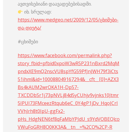
ავთვისებიანი დაავადებებისადმი.
იხ. სრულად:
https://www.medgeo.net/2009/12/05/ცხიმები-
და-დიეტა/
#ცხიმები
https://www.facebook.com/permalink.php?
story_fbid=pfbid0xpoW3wR5P231nBxrd2MqM
pndxXE9mQ2nscVU8spYfG59PfJnJWH79f3iCts
51ihml&id=100088049167294&__cft__[0]=AZX3
Bs4kAUM2wrOKA1H-Dp57-
TXCDDbSr1j73pNVLj84d5yCUhjv9vjnks10Jtmr
5IPUI73FMceezRtqub6eC_0Y4gP1jDv_HqoJCrI
VVhJrh8t0IpU-ggFx2-
pHs_HdgNEN6tf8qFaMbYPJdU_s9YdVOBEQlco
VWuFoGRH8O0KK3A&__tn__=%2CO%2CP-R