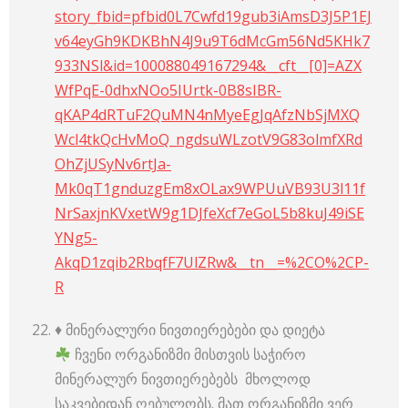
story_fbid=pfbid0L7Cwfd19gub3iAmsD3J5P1EJ
v64eyGh9KDKBhN4J9u9T6dMcGm56Nd5KHk7
933NSl&id=100088049167294&__cft__[0]=AZX
WfPqE-0dhxNOo5IUrtk-0B8sIBR-
qKAP4dRTuF2QuMN4nMyeEgJqAfzNbSjMXQ
Wcl4tkQcHvMoQ_ngdsuWLzotV9G83olmfXRd
OhZjUSyNv6rtJa-
Mk0qT1gnduzgEm8xOLax9WPUuVB93U3l11f
NrSaxjnKVxetW9g1DJfeXcf7eGoL5b8kuJ49iSE
YNg5-
AkqD1zqib2RbqfF7UlZRw&__tn__=%2CO%2CP-
R
♦️ მინერალური ნივთიერებები და დიეტა
ჩვენი ორგანიზმი მისთვის საჭირო
მინერალურ ნივთიერებებს მხოლოდ
საკვებიდან ღებულობს. მათ ორგანიზმი ვერ