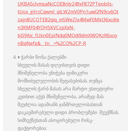
UKBA5cIvmsaNcCOE8nly249xF872PTeobiJs-
tUox_giJrzCqwmI_qlLW2mV0Pn1uwGfN9cv6Ot
zajn8UCOTE82qiq_m5WeZJx4MwF0Mkl36xcdJe
n3KMF04YQH5KVCzpXxN-
bjS9Aic_fUkn0EpINdq0MQdi9dmXWQKzR6xoy
nBqNefp&__tn__=%2CO%2CP-R
♦️ ჭარბი წონა ქალებში
სხეულის მასას დღეისთვის დიდი
მნიშვნელობა ენიჭება ფიზიკური
მომხიბვლელობის შეფასებისას. თუმცა
სხეულის ჭარბ მასას არა მარტო ესთეტიური
კუთხით აქვს მნიშვნელობა, არამედ მას
შეუძლია ადამიანს ჯანმრთელობასთან
დაკავშირებული დიდი პრობლემები შეუქმნას.
სიმსუქნესთან ასოცირებული რისკ-
ფაქტორებია: