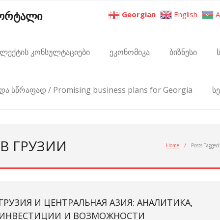
პორტალი
Georgian
English
A
ელექტის კონსულტაციები
ეკონომიკა
ბიზნესი
და სწრაფად / Promising business plans for Georgia
ს
 В ГРУЗИИ
Home
/
Posts Tagged
ГРУЗИЯ И ЦЕНТРАЛЬНАЯ АЗИЯ: АНАЛИТИКА,
ИНВЕСТИЦИИ И ВОЗМОЖНОСТИ