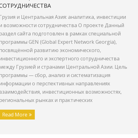
СОТРУДНИЧЕСТВА
Грузия и Центральная Азия: аналитика, инвестиции
и возможности сотрудничества О проекте Данный
раздел сайта подготовлен в рамках специальной
программы GEN (Global Expert Network Georgia),
посвящённой развитию экономического,
инвестиционного и экспертного сотрудничества
между Грузией и странами Центральной Азии. Цель
программы — сбор, анализ и систематизация
информации о перспективных направлениях
взаимодействия, инвестиционных возможностях,
региональных рынках и практических
Read More