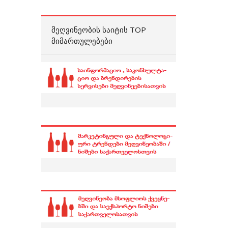
ᲛᲔᲦᲕᲘᲜᲔᲝᲑᲘᲡ ᲡᲐᲘᲢᲘᲡ TOP
ᲛᲘᲛᲐᲠᲗᲣᲚᲔᲑᲔᲑᲘ