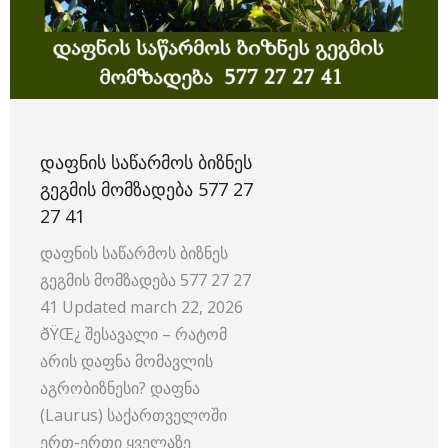
ᲓᲐᲤᲜᲘᲡ ᲡᲐᲬᲐᲠᲛᲝᲡ ᲑᲘᲖᲜᲔᲡ
ᲒᲔᲒᲛᲘᲡ ᲛᲝᲛᲖᲐᲓᲔᲑᲐ 577 27
27 41
დაფნის საწარმოს ბიზნეს
გეგმის მომზადება 577 27 27
41 Updated march 22, 2026
ðŸŒ¿ შესავალი – რატომ
არის დაფნა მომავლის
აგრობიზნესი? დაფნა
(Laurus) საქართველოში
ერთ-ერთი ყველაზე