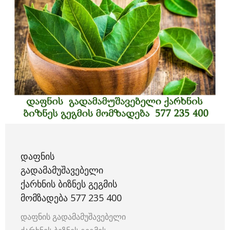
ᲓᲐᲤᲜᲘᲡ
ᲒᲐᲓᲐᲛᲐᲛᲣᲨᲐᲕᲔᲑᲔᲚᲘ
ᲥᲐᲠᲮᲜᲘᲡ ᲑᲘᲖᲜᲔᲡ ᲒᲔᲒᲛᲘᲡ
ᲛᲝᲛᲖᲐᲓᲔᲑᲐ 577 235 400
დაფნის გადამამუშავებელი