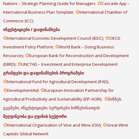
✩
Nations – Strategic Planning Guide for Managers
Cascade App –
✩
International Business Plan Template
International Chamber of
Commerce (ICC)
ინვესტიციები
/
დაფინანსება
✩
✩
International Economic Development Council (IEDC);
OECD
✩
Investment Policy Platform;
World Bank – Doing Business
✩
Resources;
European Bank for Reconstruction and Development
✩
(EBRD);
UNCTAD – Investment and Enterprise Development
გრანტები
და
დაფინანსების
პროგრამები
✩
International Fund for Agricultural Development (IFAD);
✩
✩
DevelopmentAid;
European Innovation Partnership for
✩
Agricultural Productivity and Sustainability (EIP-AGRI);
ბიზნეს
გეგმები, ინვესტიციები, სერვისები ბიზნესისათვის
მეღვინეობა
და
ღვინის
სექტორი
✩
✩
International Organisation of Vine and Wine (OIV);
Great Wine
Capitals Global Network