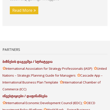
Read More
PARTNERS
ბიზნესის
დაგეგმვა
/
სტრატეგია
✩
✩
International Association for Strategy Professionals (IASP)
United
✩
Nations – Strategic Planning Guide for Managers
Cascade App –
✩
International Business Plan Template
International Chamber of
Commerce (ICC)
ინვესტიციები
/
დაფინანსება
✩
✩
International Economic Development Council (IEDC);
OECD
✩
Investment Policy Platform;
World Bank – Doing Business