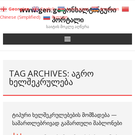
Skip
www.gen.ge კონსალტინგური
Georgian
English
Azerbaijani
Armenian
to
Chinese (Simplified)
Russian
პორტალი
content
საიტის მოკლე აღწერა
TAG ARCHIVES: ᲐᲒᲠᲝ
ᲮᲔᲚᲨᲔᲙᲠᲣᲚᲔᲑᲐ
ᲢᲘᲞᲣᲠᲘ ᲮᲔᲚᲨᲔᲙᲠᲣᲚᲔᲑᲔᲑᲘᲡ ᲛᲝᲛᲖᲐᲓᲔᲑᲐ —
ᲡᲐᲛᲐᲠᲗᲚᲔᲑᲠᲘᲕᲐᲓ ᲒᲐᲛᲐᲠᲗᲣᲚᲘ ᲨᲐᲑᲚᲝᲜᲔᲑᲘ