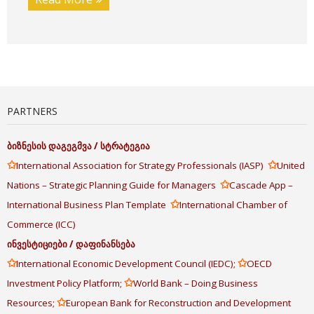
PARTNERS
ბიზნესის
დაგეგმვა
/
სტრატეგია
✩
✩
International Association for Strategy Professionals (IASP)
United
✩
Nations – Strategic Planning Guide for Managers
Cascade App –
✩
International Business Plan Template
International Chamber of
Commerce (ICC)
ინვესტიციები
/
დაფინანსება
✩
✩
International Economic Development Council (IEDC);
OECD
✩
Investment Policy Platform;
World Bank – Doing Business
✩
Resources;
European Bank for Reconstruction and Development