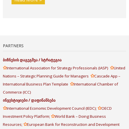
PARTNERS
ბიზნესის
დაგეგმვა
/
სტრატეგია
✩
✩
International Association for Strategy Professionals (IASP)
United
✩
Nations – Strategic Planning Guide for Managers
Cascade App –
✩
International Business Plan Template
International Chamber of
Commerce (ICC)
ინვესტიციები
/
დაფინანსება
✩
✩
International Economic Development Council (IEDC);
OECD
✩
Investment Policy Platform;
World Bank – Doing Business
✩
Resources;
European Bank for Reconstruction and Development