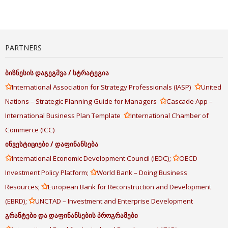
PARTNERS
ბიზნესის
დაგეგმვა
/
სტრატეგია
✩
✩
International Association for Strategy Professionals (IASP)
United
✩
Nations – Strategic Planning Guide for Managers
Cascade App –
✩
International Business Plan Template
International Chamber of
Commerce (ICC)
ინვესტიციები
/
დაფინანსება
✩
✩
International Economic Development Council (IEDC);
OECD
✩
Investment Policy Platform;
World Bank – Doing Business
✩
Resources;
European Bank for Reconstruction and Development
✩
(EBRD);
UNCTAD – Investment and Enterprise Development
გრანტები
და
დაფინანსების
პროგრამები