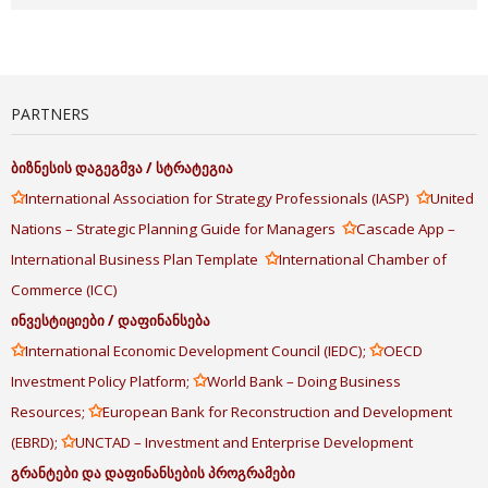
PARTNERS
ბიზნესის
დაგეგმვა
/
სტრატეგია
✩
✩
International Association for Strategy Professionals (IASP)
United
✩
Nations – Strategic Planning Guide for Managers
Cascade App –
✩
International Business Plan Template
International Chamber of
Commerce (ICC)
ინვესტიციები
/
დაფინანსება
✩
✩
International Economic Development Council (IEDC);
OECD
✩
Investment Policy Platform;
World Bank – Doing Business
✩
Resources;
European Bank for Reconstruction and Development
✩
(EBRD);
UNCTAD – Investment and Enterprise Development
გრანტები
და
დაფინანსების
პროგრამები