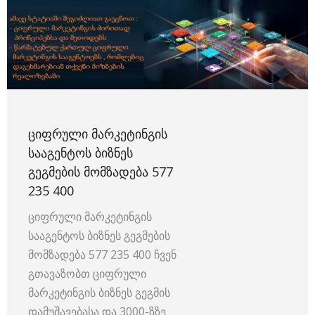
ᲪᲘᲤᲠᲣᲚᲘ ᲛᲐᲠᲙᲔᲢᲘᲜᲒᲘᲡ
ᲡᲐᲐᲒᲔᲜᲢᲝᲡ ᲑᲘᲖᲜᲔᲡ
ᲒᲔᲒᲛᲔᲑᲘᲡ ᲛᲝᲛᲖᲐᲓᲔᲑᲐ 577
235 400
ციფრული მარკეტინგის
სააგენტოს ბიზნეს გეგმების
მომზადება 577 235 400 ჩვენ
გთავაზობთ ციფრული
მარკეტინგის ბიზნეს გეგმის
დამუშავებასა და 3000-ზზე