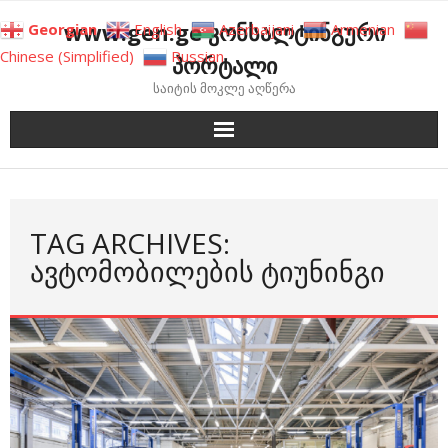
Skip
www.gen.ge კონსალტინგური
Georgian
English
Azerbaijani
Armenian
to
Chinese (Simplified)
Russian
პორტალი
content
საიტის მოკლე აღწერა
TAG ARCHIVES:
ᲐᲕᲢᲝᲛᲝᲑᲘᲚᲔᲑᲘᲡ ᲢᲘᲣᲜᲘᲜᲒᲘ