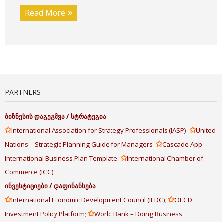
Read More
PARTNERS
ბიზნესის
დაგეგმვა
/
სტრატეგია
✩
✩
International Association for Strategy Professionals (IASP)
United
✩
Nations – Strategic Planning Guide for Managers
Cascade App –
✩
International Business Plan Template
International Chamber of
Commerce (ICC)
ინვესტიციები
/
დაფინანსება
✩
✩
International Economic Development Council (IEDC);
OECD
✩
Investment Policy Platform;
World Bank – Doing Business