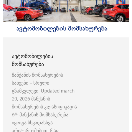
ᲐᲕᲢᲝᲛᲝᲑᲘᲚᲔᲑᲘᲡ
ᲛᲝᲛᲡᲐᲮᲣᲠᲔᲑᲐ
მანქანის მომსახურების
სახეები – სრული
გზამკვლევი Updated march
20, 2026 მანქანის
მომსახურების კლასიფიკაცია
ðŸ·️ მანქანის მომსახურება
იყოფა სხვადასხვა
კრიტერიუმებით, რაც