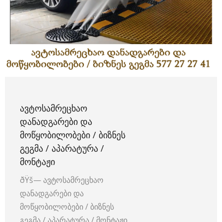
ᲐᲕᲢᲝᲡᲐᲛᲠᲔᲪᲮᲐᲝ
ᲓᲐᲜᲐᲓᲒᲐᲠᲔᲑᲘ ᲓᲐ
ᲛᲝᲬᲧᲝᲑᲘᲚᲝᲑᲔᲑᲘ / ᲑᲘᲖᲜᲔᲡ
ᲒᲔᲒᲛᲐ / ᲐᲞᲐᲠᲐᲢᲣᲠᲐ /
ᲛᲝᲜᲢᲐᲟᲘ
ðŸš— ავტოსამრეცხაო
დანადგარები და
მოწყობილობები / ბიზნეს
გეგმა / აპარატურა / მონტაჟი