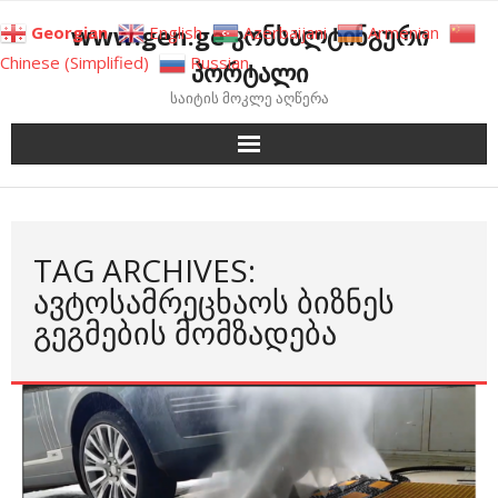
Skip
www.gen.ge კონსალტინგური
Georgian
English
Azerbaijani
Armenian
to
Chinese (Simplified)
Russian
პორტალი
content
საიტის მოკლე აღწერა
TAG ARCHIVES:
ᲐᲕᲢᲝᲡᲐᲛᲠᲔᲪᲮᲐᲝᲡ ᲑᲘᲖᲜᲔᲡ
ᲒᲔᲒᲛᲔᲑᲘᲡ ᲛᲝᲛᲖᲐᲓᲔᲑᲐ