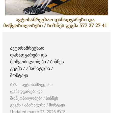
ᲐᲕᲢᲝᲡᲐᲛᲠᲔᲪᲮᲐᲝ
ᲓᲐᲜᲐᲓᲒᲐᲠᲔᲑᲘ ᲓᲐ
ᲛᲝᲬᲧᲝᲑᲘᲚᲝᲑᲔᲑᲘ / ᲑᲘᲖᲜᲔᲡ
ᲒᲔᲒᲛᲐ / ᲐᲞᲐᲠᲐᲢᲣᲠᲐ /
ᲛᲝᲜᲢᲐᲟᲘ
ðŸš— ავტოსამრეცხაო
დანადგარები და
მოწყობილობები / ბიზნეს
გეგმა / აპარატურა / მონტაჟი
Updated march 23, 2026 ðŸ“ž