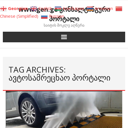
Skip
www.gen.ge კონსალტინგური
Georgian
English
Azerbaijani
Armenian
to
Chinese (Simplified)
Russian
პორტალი
content
საიტის მოკლე აღწერა
TAG ARCHIVES:
ᲐᲕᲢᲝᲡᲐᲛᲠᲔᲪᲮᲐᲝ ᲞᲝᲠᲢᲐᲚᲘ