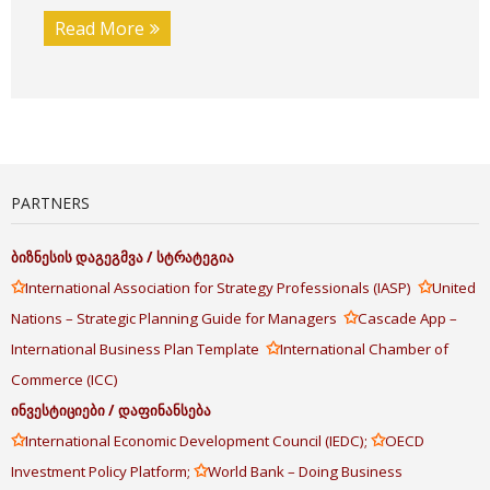
Read More
PARTNERS
ბიზნესის
დაგეგმვა
/
სტრატეგია
✩
✩
International Association for Strategy Professionals (IASP)
United
✩
Nations – Strategic Planning Guide for Managers
Cascade App –
✩
International Business Plan Template
International Chamber of
Commerce (ICC)
ინვესტიციები
/
დაფინანსება
✩
✩
International Economic Development Council (IEDC);
OECD
✩
Investment Policy Platform;
World Bank – Doing Business