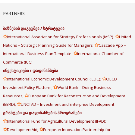
PARTNERS
ბიზნესის
დაგეგმვა
/
სტრატეგია
✩
✩
International Association for Strategy Professionals (IASP)
United
✩
Nations – Strategic Planning Guide for Managers
Cascade App –
✩
International Business Plan Template
International Chamber of
Commerce (ICC)
ინვესტიციები
/
დაფინანსება
✩
✩
International Economic Development Council (IEDC);
OECD
✩
Investment Policy Platform;
World Bank – Doing Business
✩
Resources;
European Bank for Reconstruction and Development
✩
(EBRD);
UNCTAD – Investment and Enterprise Development
გრანტები
და
დაფინანსების
პროგრამები
✩
International Fund for Agricultural Development (IFAD);
✩
✩
DevelopmentAid;
European Innovation Partnership for