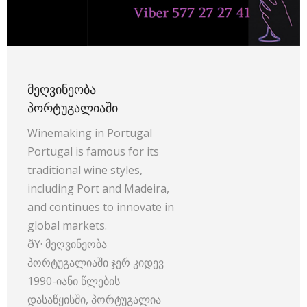
ᲛᲔᲦᲕᲘᲜᲔᲝᲑᲐ
ᲞᲝᲠᲢᲣᲒᲐᲚᲘᲐᲨᲘ
Winemaking in Portugal
Portugal is famous for its
traditional wine styles,
including Port and Madeira,
and continues to innovate in
global markets.
ðŸ· მეღვინეობა
პორტუგალიაში ჯერ კიდევ
1990-იანი წლების
დასაწყისში, პორტუგალია