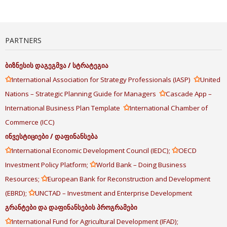
PARTNERS
ბიზნესის
დაგეგმვა
/
სტრატეგია
✩
✩
International Association for Strategy Professionals (IASP)
United
✩
Nations – Strategic Planning Guide for Managers
Cascade App –
✩
International Business Plan Template
International Chamber of
Commerce (ICC)
ინვესტიციები
/
დაფინანსება
✩
✩
International Economic Development Council (IEDC);
OECD
✩
Investment Policy Platform;
World Bank – Doing Business
✩
Resources;
European Bank for Reconstruction and Development
✩
(EBRD);
UNCTAD – Investment and Enterprise Development
გრანტები
და
დაფინანსების
პროგრამები
✩
International Fund for Agricultural Development (IFAD);