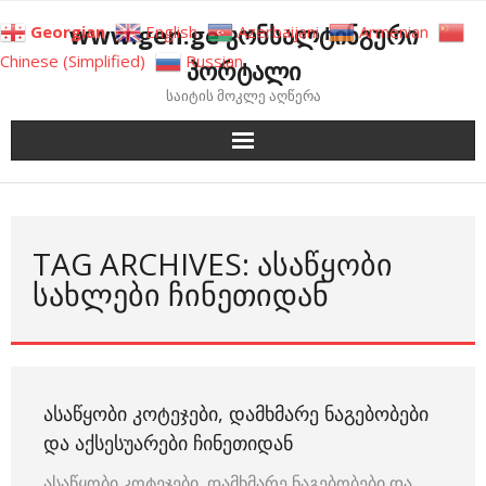
Skip
www.gen.ge კონსალტინგური
Georgian
English
Azerbaijani
Armenian
to
Chinese (Simplified)
Russian
პორტალი
content
საიტის მოკლე აღწერა
TAG ARCHIVES: ᲐᲡᲐᲬᲧᲝᲑᲘ
ᲡᲐᲮᲚᲔᲑᲘ ᲩᲘᲜᲔᲗᲘᲓᲐᲜ
ᲐᲡᲐᲬᲧᲝᲑᲘ ᲙᲝᲢᲔᲯᲔᲑᲘ, ᲓᲐᲛᲮᲛᲐᲠᲔ ᲜᲐᲒᲔᲑᲝᲑᲔᲑᲘ
ᲓᲐ ᲐᲥᲡᲔᲡᲣᲐᲠᲔᲑᲘ ᲩᲘᲜᲔᲗᲘᲓᲐᲜ
ასაწყობი კოტეჯები, დამხმარე ნაგებობები და