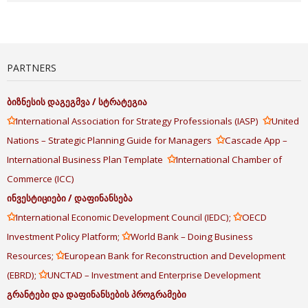
PARTNERS
ბიზნესის
დაგეგმვა
/
სტრატეგია
✩
✩
International Association for Strategy Professionals (IASP)
United
✩
Nations – Strategic Planning Guide for Managers
Cascade App –
✩
International Business Plan Template
International Chamber of
Commerce (ICC)
ინვესტიციები
/
დაფინანსება
✩
✩
International Economic Development Council (IEDC);
OECD
✩
Investment Policy Platform;
World Bank – Doing Business
✩
Resources;
European Bank for Reconstruction and Development
✩
(EBRD);
UNCTAD – Investment and Enterprise Development
გრანტები
და
დაფინანსების
პროგრამები