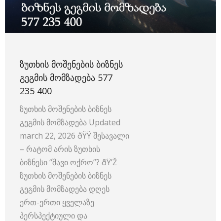
ᲖᲣᲗᲮᲘᲡ ᲛᲝᲨᲔᲜᲔᲑᲘᲡ ᲑᲘᲖᲜᲔᲡ
ᲒᲔᲒᲛᲘᲡ ᲛᲝᲛᲖᲐᲓᲔᲑᲐ 577
235 400
ზუთხის მოშენების ბიზნეს
გეგმის მომზადება Updated
march 22, 2026 ðŸŸ შესავალი
– რატომ არის ზუთხის
ბიზნესი “შავი ოქრო”? ðŸ’Ž
ზუთხის მოშენების ბიზნეს
გეგმის მომზადება დღეს
ერთ-ერთი ყველაზე
პერსპექტიული და