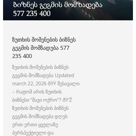
ᲖᲣᲗᲮᲘᲡ ᲛᲝᲨᲔᲜᲔᲑᲘᲡ ᲑᲘᲖᲜᲔᲡ
ᲒᲔᲒᲛᲘᲡ ᲛᲝᲛᲖᲐᲓᲔᲑᲐ 577
235 400
ზუთხის მოშენების ბიზნეს
გეგმის მომზადება Updated
march 22, 2026 ðŸŸ შესავალი
– რატომ არის ზუთხის
ბიზნესი “შავი ოქრო”? ðŸ’Ž
ზუთხის მოშენების ბიზნეს
გეგმის მომზადება დღეს
ერთ-ერთი ყველაზე
პერსპექტიული და