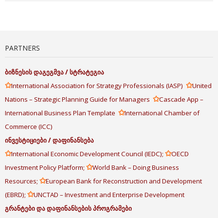
PARTNERS
ბიზნესის
დაგეგმვა
/
სტრატეგია
✩
✩
International Association for Strategy Professionals (IASP)
United
✩
Nations – Strategic Planning Guide for Managers
Cascade App –
✩
International Business Plan Template
International Chamber of
Commerce (ICC)
ინვესტიციები
/
დაფინანსება
✩
✩
International Economic Development Council (IEDC);
OECD
✩
Investment Policy Platform;
World Bank – Doing Business
✩
Resources;
European Bank for Reconstruction and Development
✩
(EBRD);
UNCTAD – Investment and Enterprise Development
გრანტები
და
დაფინანსების
პროგრამები