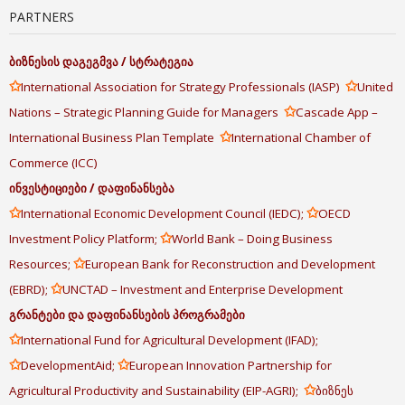
PARTNERS
ბიზნესის
დაგეგმვა
/
სტრატეგია
✩
✩
International Association for Strategy Professionals (IASP)
United
✩
Nations – Strategic Planning Guide for Managers
Cascade App –
✩
International Business Plan Template
International Chamber of
Commerce (ICC)
ინვესტიციები
/
დაფინანსება
✩
✩
International Economic Development Council (IEDC);
OECD
✩
Investment Policy Platform;
World Bank – Doing Business
✩
Resources;
European Bank for Reconstruction and Development
✩
(EBRD);
UNCTAD – Investment and Enterprise Development
გრანტები
და
დაფინანსების
პროგრამები
✩
International Fund for Agricultural Development (IFAD);
✩
✩
DevelopmentAid;
European Innovation Partnership for
✩
Agricultural Productivity and Sustainability (EIP-AGRI);
ბიზნეს