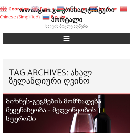
Skip
www.gen.ge კონსალტინგური
Georgian
English
Azerbaijani
Armenian
to
Chinese (Simplified)
Russian
პორტალი
content
საიტის მოკლე აღწერა
TAG ARCHIVES: ᲐᲮᲐᲚ
ᲖᲔᲚᲐᲜᲓᲘᲣᲠᲘ ᲦᲕᲘᲜᲝ