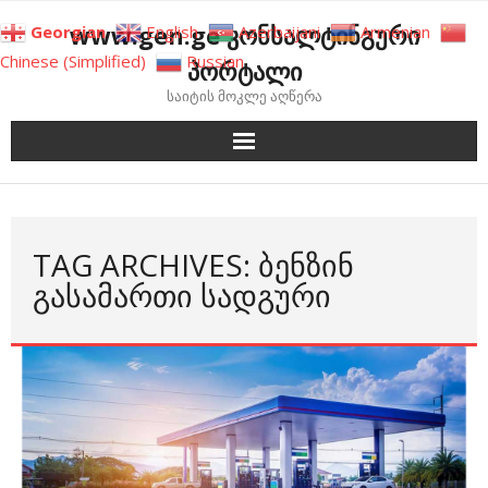
Skip
www.gen.ge კონსალტინგური
Georgian
English
Azerbaijani
Armenian
to
Chinese (Simplified)
Russian
პორტალი
content
საიტის მოკლე აღწერა
TAG ARCHIVES: ᲑᲔᲜᲖᲘᲜ
ᲒᲐᲡᲐᲛᲐᲠᲗᲘ ᲡᲐᲓᲒᲣᲠᲘ