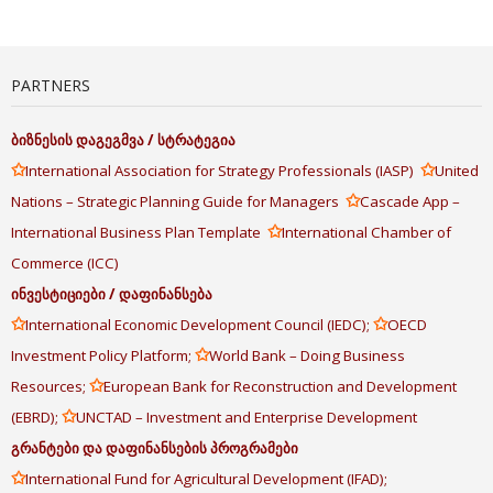
PARTNERS
ბიზნესის
დაგეგმვა
/
სტრატეგია
✩
✩
International Association for Strategy Professionals (IASP)
United
✩
Nations – Strategic Planning Guide for Managers
Cascade App –
✩
International Business Plan Template
International Chamber of
Commerce (ICC)
ინვესტიციები
/
დაფინანსება
✩
✩
International Economic Development Council (IEDC);
OECD
✩
Investment Policy Platform;
World Bank – Doing Business
✩
Resources;
European Bank for Reconstruction and Development
✩
(EBRD);
UNCTAD – Investment and Enterprise Development
გრანტები
და
დაფინანსების
პროგრამები
✩
International Fund for Agricultural Development (IFAD);