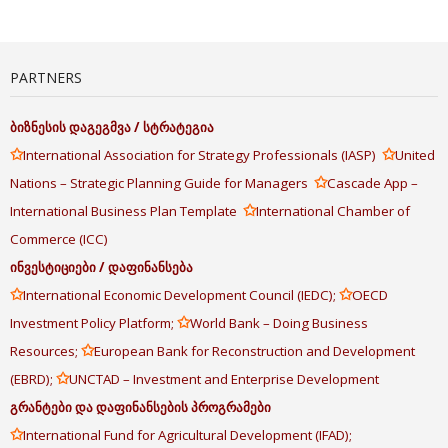
PARTNERS
ბიზნესის
დაგეგმვა
/
სტრატეგია
✩
✩
International Association for Strategy Professionals (IASP)
United
✩
Nations – Strategic Planning Guide for Managers
Cascade App –
✩
International Business Plan Template
International Chamber of
Commerce (ICC)
ინვესტიციები
/
დაფინანსება
✩
✩
International Economic Development Council (IEDC);
OECD
✩
Investment Policy Platform;
World Bank – Doing Business
✩
Resources;
European Bank for Reconstruction and Development
✩
(EBRD);
UNCTAD – Investment and Enterprise Development
გრანტები
და
დაფინანსების
პროგრამები
✩
International Fund for Agricultural Development (IFAD);