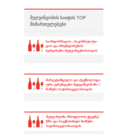
ᲛᲔᲦᲕᲘᲜᲔᲝᲑᲘᲡ ᲡᲐᲘᲢᲘᲡ TOP
ᲛᲘᲛᲐᲠᲗᲣᲚᲔᲑᲔᲑᲘ