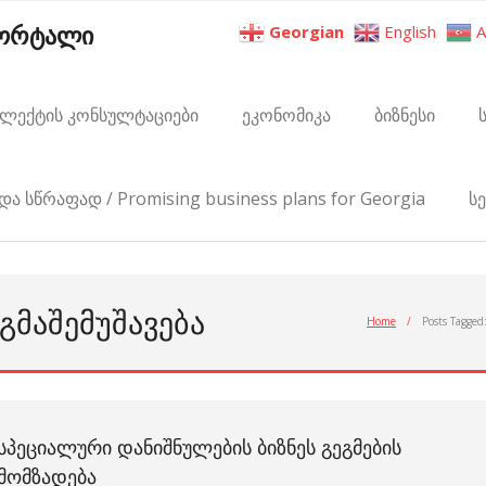
პორტალი
Georgian
English
A
ელექტის კონსულტაციები
ეკონომიკა
ბიზნესი
და სწრაფად / Promising business plans for Georgia
ს
ᲒᲛᲐᲨᲔᲛᲣᲨᲐᲕᲔᲑᲐ
Home
/
Posts Tagged
ᲡᲞᲔᲪᲘᲐᲚᲣᲠᲘ ᲓᲐᲜᲘᲨᲜᲣᲚᲔᲑᲘᲡ ᲑᲘᲖᲜᲔᲡ ᲒᲔᲒᲛᲔᲑᲘᲡ
ᲛᲝᲛᲖᲐᲓᲔᲑᲐ