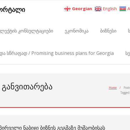
პორტალი
Georgian
English
A
ელექტის კონსულტაციები
ეკონომიკა
ბიზნესი
და სწრაფად / Promising business plans for Georgia
ს
Ს ᲒᲐᲜᲕᲘᲗᲐᲠᲔᲑᲐ
Home
/
Post
Tagged
ᲞᲘᲠᲕᲔᲚᲘ ᲜᲐᲑᲘᲯᲘ ᲑᲘᲖᲜᲔᲡ ᲒᲔᲒᲛᲐᲖᲔ ᲛᲣᲨᲐᲝᲑᲘᲡᲐᲡ