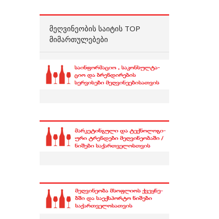
ᲛᲔᲦᲕᲘᲜᲔᲝᲑᲘᲡ ᲡᲐᲘᲢᲘᲡ TOP
ᲛᲘᲛᲐᲠᲗᲣᲚᲔᲑᲔᲑᲘ