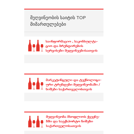
ᲛᲔᲦᲕᲘᲜᲔᲝᲑᲘᲡ ᲡᲐᲘᲢᲘᲡ TOP
ᲛᲘᲛᲐᲠᲗᲣᲚᲔᲑᲔᲑᲘ