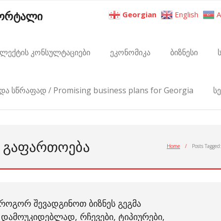
პორტალი
Georgian
English
A
ელექტის კონსულტაციები
ეკონომიკა
ბიზნესი
და სწრაფად / Promising business plans for Georgia
ს
Ს ᲒᲐᲤᲐᲠᲗᲝᲔᲑᲐ
Home
/
Posts Tagged
ᲠᲝᲒᲝᲠ ᲨᲔᲕᲐᲓᲒᲘᲜᲝᲗ ᲑᲘᲖᲜᲔᲡ ᲒᲔᲒᲛᲐ
ᲓᲐᲛᲝᲣᲙᲘᲓᲔᲑᲚᲐᲓ, ᲠᲩᲔᲕᲔᲑᲘ, ᲢᲘᲞᲘᲣᲠᲔᲑᲘ,