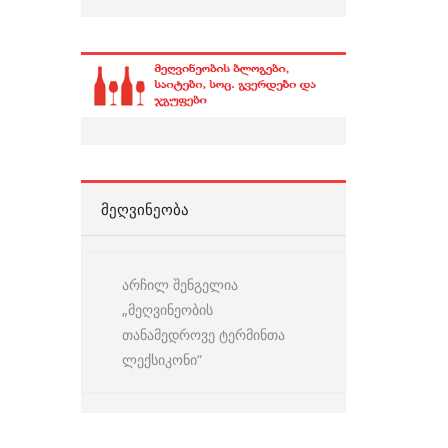
ᲛᲔᲦᲕᲘᲜᲔᲝᲑᲐ
არჩილ შენგელია
„მეღვინეობის
თანამედროვე ტერმინთა
ლექსიკონი“