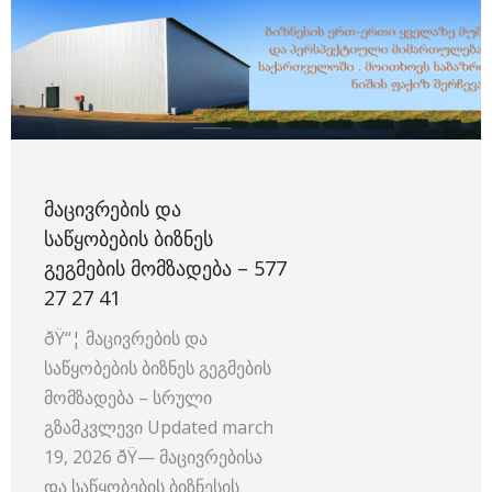
ᲛᲐᲪᲘᲕᲠᲔᲑᲘᲡ ᲓᲐ
ᲡᲐᲬᲧᲝᲑᲔᲑᲘᲡ ᲑᲘᲖᲜᲔᲡ
ᲒᲔᲒᲛᲔᲑᲘᲡ ᲛᲝᲛᲖᲐᲓᲔᲑᲐ – 577
27 27 41
ðŸ“¦ მაცივრების და
საწყობების ბიზნეს გეგმების
მომზადება – სრული
გზამკვლევი Updated march
19, 2026 ðŸ—️ მაცივრებისა
და საწყობების ბიზნესის