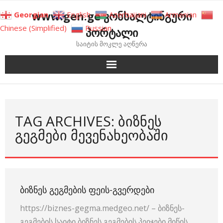
Skip
www.gen.ge კონსალტინგური
Georgian
English
Azerbaijani
Armenian
to
Chinese (Simplified)
Russian
პორტალი
content
საიტის მოკლე აღწერა
TAG ARCHIVES: ᲑᲘᲖᲜᲔᲡ
ᲒᲔᲒᲛᲔᲑᲘ ᲛᲔᲕᲔᲜᲐᲮᲔᲝᲑᲐᲨᲘ
ᲑᲘᲖᲜᲔᲡ ᲒᲔᲒᲛᲔᲑᲘᲡ ᲤᲔᲘᲡ-ᲒᲕᲔᲠᲓᲔᲑᲘ
https://biznes-gegma.medgeo.net/ – ბიზნეს-
გეგმების საიტი ბიზნეს გეგმების პეიჯები მიწის