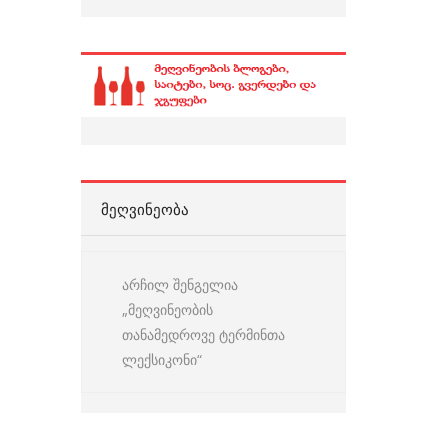
ᲛᲔᲦᲕᲘᲜᲔᲝᲑᲐ
არჩილ შენგელია
„მეღვინეობის
თანამედროვე ტერმინთა
ლექსიკონი“