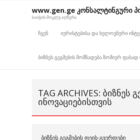
Skip
www.gen.ge კონსალტინგური 
to
საიტის მოკლე აღწერა
content
ჩვენ
იურისტებისა და ხელოვნური ინტ
ბიზნეს გეგმების მომზადება ზომიერ ფასად 
TAG ARCHIVES: ᲑᲘᲖᲜᲔᲡ Გ
ᲘᲜᲝᲕᲐᲪᲘᲔᲑᲘᲡᲗᲕᲘᲡ
ᲑᲘᲖᲜᲔᲡ ᲒᲔᲒᲛᲔᲑᲘᲡ ᲤᲔᲘᲡ-ᲒᲕᲔᲠᲓᲔᲑᲘ