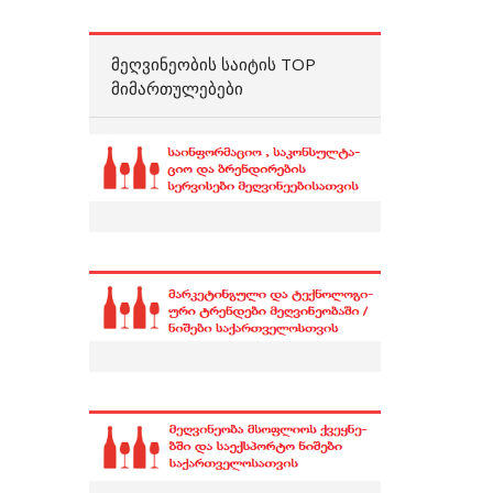
ᲛᲔᲦᲕᲘᲜᲔᲝᲑᲘᲡ ᲡᲐᲘᲢᲘᲡ TOP
ᲛᲘᲛᲐᲠᲗᲣᲚᲔᲑᲔᲑᲘ