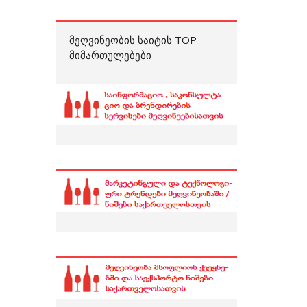
ᲛᲔᲦᲕᲘᲜᲔᲝᲑᲘᲡ ᲡᲐᲘᲢᲘᲡ TOP
ᲛᲘᲛᲐᲠᲗᲣᲚᲔᲑᲔᲑᲘ