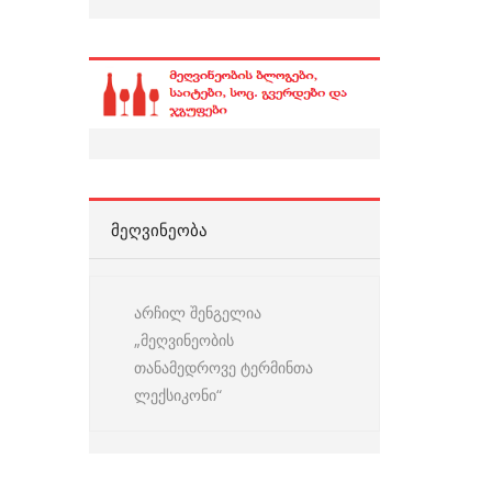
ᲛᲔᲦᲕᲘᲜᲔᲝᲑᲐ
არჩილ შენგელია
„მეღვინეობის
თანამედროვე ტერმინთა
ლექსიკონი“