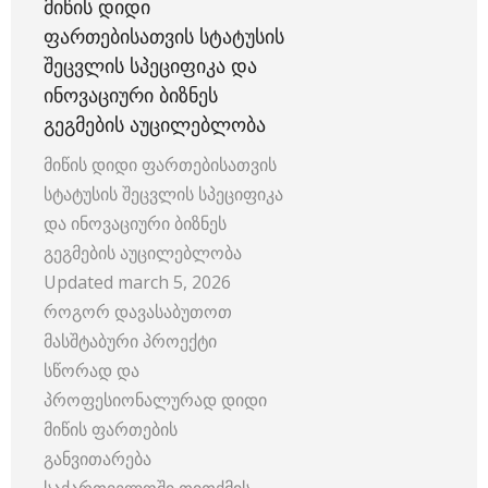
ᲛᲘᲬᲘᲡ ᲓᲘᲓᲘ
ᲤᲐᲠᲗᲔᲑᲘᲡᲐᲗᲕᲘᲡ ᲡᲢᲐᲢᲣᲡᲘᲡ
ᲨᲔᲪᲕᲚᲘᲡ ᲡᲞᲔᲪᲘᲤᲘᲙᲐ ᲓᲐ
ᲘᲜᲝᲕᲐᲪᲘᲣᲠᲘ ᲑᲘᲖᲜᲔᲡ
ᲒᲔᲒᲛᲔᲑᲘᲡ ᲐᲣᲪᲘᲚᲔᲑᲚᲝᲑᲐ
მიწის დიდი ფართებისათვის
სტატუსის შეცვლის სპეციფიკა
და ინოვაციური ბიზნეს
გეგმების აუცილებლობა
Updated march 5, 2026
როგორ დავასაბუთოთ
მასშტაბური პროექტი
სწორად და
პროფესიონალურად დიდი
მიწის ფართების
განვითარება
საქართველოში თითქმის