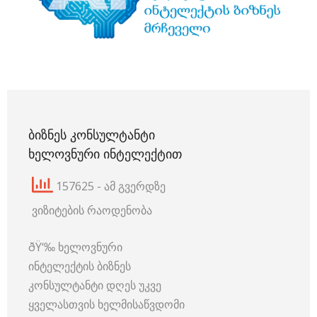
ᲑᲘᲖᲜᲔᲡ ᲙᲝᲜᲡᲣᲚᲢᲐᲜᲢᲘ
ᲮᲔᲚᲝᲕᲜᲣᲠᲘ ᲘᲜᲢᲔᲚᲔᲥᲢᲘᲗ
157625 - ამ გვერდზე
ვიზიტების რაოდენობა
ðŸ‘‰ ხელოვნური
ინტელექტის ბიზნეს
კონსულტანტი დღეს უკვე
ყველასთვის ხელმისაწვდომი