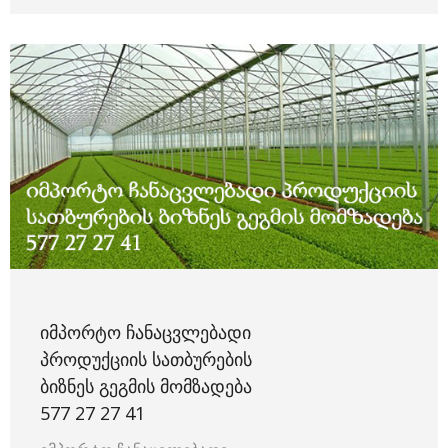
ᲘᲛᲞᲝᲠᲢᲝ ᲩᲐᲜᲐᲪᲕᲚᲔᲑᲐᲓᲘ
ᲞᲠᲝᲓᲣᲥᲪᲘᲘᲡ ᲡᲐᲗᲑᲣᲠᲔᲑᲘᲡ
ᲑᲘᲖᲜᲔᲡ ᲒᲔᲒᲛᲘᲡ ᲛᲝᲛᲖᲐᲓᲔᲑᲐ
577 27 27 41