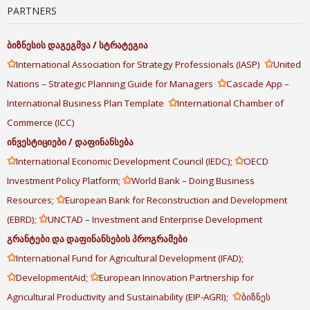
PARTNERS
ბიზნესის
დაგეგმვა
/
სტრატეგია
✩
✩
International Association for Strategy Professionals (IASP)
United
✩
Nations – Strategic Planning Guide for Managers
Cascade App –
✩
International Business Plan Template
International Chamber of
Commerce (ICC)
ინვესტიციები
/
დაფინანსება
✩
✩
International Economic Development Council (IEDC);
OECD
✩
Investment Policy Platform;
World Bank – Doing Business
✩
Resources;
European Bank for Reconstruction and Development
✩
(EBRD);
UNCTAD – Investment and Enterprise Development
გრანტები
და
დაფინანსების
პროგრამები
✩
International Fund for Agricultural Development (IFAD);
✩
✩
DevelopmentAid;
European Innovation Partnership for
✩
Agricultural Productivity and Sustainability (EIP-AGRI);
ბიზნეს