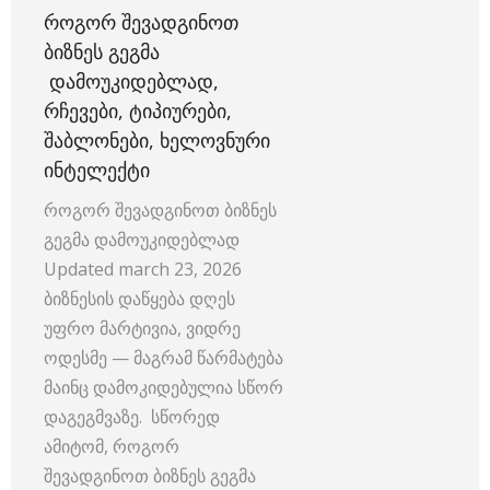
ᲠᲝᲒᲝᲠ ᲨᲔᲕᲐᲓᲒᲘᲜᲝᲗ
ᲑᲘᲖᲜᲔᲡ ᲒᲔᲒᲛᲐ
ᲓᲐᲛᲝᲣᲙᲘᲓᲔᲑᲚᲐᲓ,
ᲠᲩᲔᲕᲔᲑᲘ, ᲢᲘᲞᲘᲣᲠᲔᲑᲘ,
ᲨᲐᲑᲚᲝᲜᲔᲑᲘ, ᲮᲔᲚᲝᲕᲜᲣᲠᲘ
ᲘᲜᲢᲔᲚᲔᲥᲢᲘ
როგორ შევადგინოთ ბიზნეს
გეგმა დამოუკიდებლად
Updated march 23, 2026
ბიზნესის დაწყება დღეს
უფრო მარტივია, ვიდრე
ოდესმე — მაგრამ წარმატება
მაინც დამოკიდებულია სწორ
დაგეგმვაზე. სწორედ
ამიტომ, როგორ
შევადგინოთ ბიზნეს გეგმა