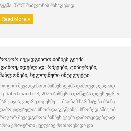
გეგმა. ðŸ“Œ შაბლონის მისაღებად
Read More
ᲠᲝᲒᲝᲠ ᲨᲔᲕᲐᲓᲒᲘᲜᲝᲗ ᲑᲘᲖᲜᲔᲡ ᲒᲔᲒᲛᲐ
ᲓᲐᲛᲝᲣᲙᲘᲓᲔᲑᲚᲐᲓ, ᲠᲩᲔᲕᲔᲑᲘ, ᲢᲘᲞᲘᲣᲠᲔᲑᲘ,
ᲨᲐᲑᲚᲝᲜᲔᲑᲘ, ᲮᲔᲚᲝᲕᲜᲣᲠᲘ ᲘᲜᲢᲔᲚᲔᲥᲢᲘ
როგორ შევადგინოთ ბიზნეს გეგმა დამოუკიდებლად
Updated march 23, 2026 ბიზნესის დაწყება დღეს უფრო
მარტივია, ვიდრე ოდესმე — მაგრამ წარმატება მაინც
დამოკიდებულია სწორ დაგეგმვაზე. სწორედ ამიტომ,
როგორ შევადგინოთ ბიზნეს გეგმა დამოუკიდებლად
არის ერთ-ერთი ყველაზე მოთხოვნადი და