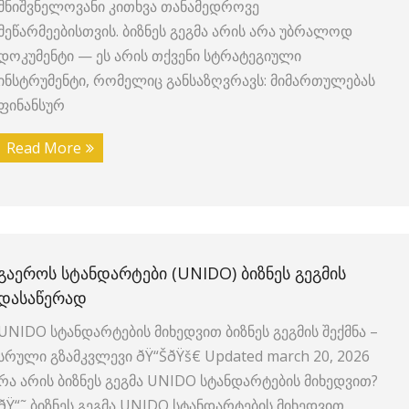
მნიშვნელოვანი კითხვა თანამედროვე
მეწარმეებისთვის. ბიზნეს გეგმა არის არა უბრალოდ
დოკუმენტი — ეს არის თქვენი სტრატეგიული
ინსტრუმენტი, რომელიც განსაზღვრავს: მიმართულებას
ფინანსურ
Read More
ᲒᲐᲔᲠᲝᲡ ᲡᲢᲐᲜᲓᲐᲠᲢᲔᲑᲘ (UNIDO) ᲑᲘᲖᲜᲔᲡ ᲒᲔᲒᲛᲘᲡ
ᲓᲐᲡᲐᲬᲔᲠᲐᲓ
UNIDO სტანდარტების მიხედვით ბიზნეს გეგმის შექმნა –
სრული გზამკვლევი ðŸ“ŠðŸš€ Updated march 20, 2026
რა არის ბიზნეს გეგმა UNIDO სტანდარტების მიხედვით?
ðŸ“˜ ბიზნეს გეგმა UNIDO სტანდარტების მიხედვით