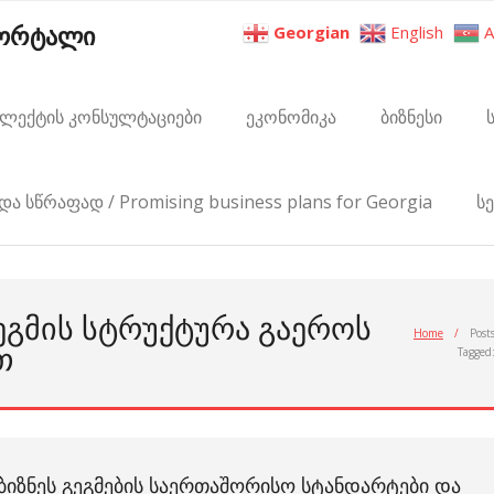
პორტალი
Georgian
English
A
ელექტის კონსულტაციები
ეკონომიკა
ბიზნესი
და სწრაფად / Promising business plans for Georgia
ს
ᲒᲔᲒᲛᲘᲡ ᲡᲢᲠᲣᲥᲢᲣᲠᲐ ᲒᲐᲔᲠᲝᲡ
Home
/
Post
Თ
Tagged
ᲑᲘᲖᲜᲔᲡ ᲒᲔᲒᲛᲔᲑᲘᲡ ᲡᲐᲔᲠᲗᲐᲨᲝᲠᲘᲡᲝ ᲡᲢᲐᲜᲓᲐᲠᲢᲔᲑᲘ ᲓᲐ