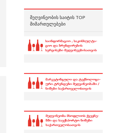
ᲛᲔᲦᲕᲘᲜᲔᲝᲑᲘᲡ ᲡᲐᲘᲢᲘᲡ TOP
ᲛᲘᲛᲐᲠᲗᲣᲚᲔᲑᲔᲑᲘ