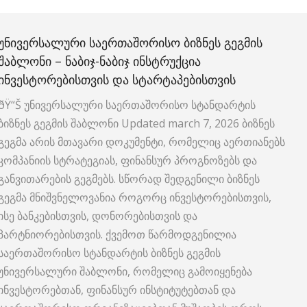
ᲣᲜᲘᲕᲔᲠᲡᲐᲚᲣᲠᲘ ᲡᲐᲔᲠᲗᲐᲨᲝᲠᲘᲡᲝ ᲑᲘᲖᲜᲔᲡ ᲒᲔᲒᲛᲘᲡ
ᲨᲐᲑᲚᲝᲜᲘ – ᲜᲐᲑᲘᲯ-ᲜᲐᲑᲘᲯ ᲘᲜᲡᲢᲠᲣᲥᲪᲘᲐ
ᲘᲜᲕᲔᲡᲢᲝᲠᲔᲑᲘᲡᲗᲕᲘᲡ ᲓᲐ ᲡᲢᲐᲠᲢᲐᲞᲔᲑᲘᲡᲗᲕᲘᲡ
ðŸ“Š უნივერსალური საერთაშორისო სტანდარტის
ბიზნეს გეგმის შაბლონი Updated march 7, 2026 ბიზნეს
გეგმა არის მთავარი დოკუმენტი, რომელიც აერთიანებს
კომპანიის სტრატეგიას, ფინანსურ პროგნოზებს და
განვითარების გეგმებს. სწორად შედგენილი ბიზნეს
გეგმა მნიშვნელოვანია როგორც ინვესტორებისთვის,
ისე ბანკებისთვის, დონორებისთვის და
პარტნიორებისთვის. ქვემოთ წარმოდგენილია
საერთაშორისო სტანდარტის ბიზნეს გეგმის
უნივერსალური შაბლონი, რომელიც გამოიყენება
ინვესტორებთან, ფინანსურ ინსტიტუტებთან და