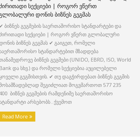
ᲫᲘᲠᲘᲗᲐᲓᲘ ᲡᲔᲥᲪᲘᲔᲑᲘ | ᲠᲝᲒᲝᲠ ᲕᲬᲔᲠᲗ
ᲒᲚᲝᲑᲐᲚᲣᲠᲘ ᲓᲝᲜᲘᲡ ᲑᲘᲖᲜᲔᲡ ᲒᲔᲒᲛᲐᲡ
✔ ბიზნეს გეგმების საერთაშორისო სტანდარტები და
ძირითადი სექციები | როგორ ვწერთ გლობალური
დონის ბიზნეს გეგმას ✔ გაიგეთ, რომელი
საერთაშორისო სტანდარტებით მზადდება
თანამედროვე ბიზნეს გეგმები (UNIDO, EBRD, ISO, World
Bank და სხვ.) და რომელი სექციებია აუცილებელი
ყოველი გეგმისთვის. ✔ თუ დაგჭირდებათ ბიზნეს გეგმის
მოსამზადებლად შეგიძლიათ მოგვმართოთ 577 235
400 ბიზნეს გეგმების რამდენიმე საერთაშორისო
სტანდარტი არსებობს . ქვემოთ
Read More