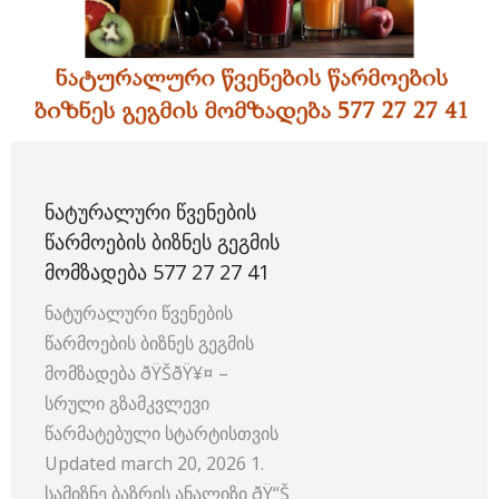
ᲜᲐᲢᲣᲠᲐᲚᲣᲠᲘ ᲬᲕᲔᲜᲔᲑᲘᲡ
ᲬᲐᲠᲛᲝᲔᲑᲘᲡ ᲑᲘᲖᲜᲔᲡ ᲒᲔᲒᲛᲘᲡ
ᲛᲝᲛᲖᲐᲓᲔᲑᲐ 577 27 27 41
ნატურალური წვენების
წარმოების ბიზნეს გეგმის
მომზადება ðŸŠðŸ¥¤ –
სრული გზამკვლევი
წარმატებული სტარტისთვის
Updated march 20, 2026 1.
სამიზნე ბაზრის ანალიზი ðŸ“Š