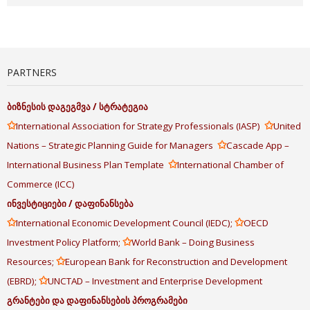
PARTNERS
ბიზნესის
დაგეგმვა
/
სტრატეგია
✩
✩
International Association for Strategy Professionals (IASP)
United
✩
Nations – Strategic Planning Guide for Managers
Cascade App –
✩
International Business Plan Template
International Chamber of
Commerce (ICC)
ინვესტიციები
/
დაფინანსება
✩
✩
International Economic Development Council (IEDC);
OECD
✩
Investment Policy Platform;
World Bank – Doing Business
✩
Resources;
European Bank for Reconstruction and Development
✩
(EBRD);
UNCTAD – Investment and Enterprise Development
გრანტები
და
დაფინანსების
პროგრამები