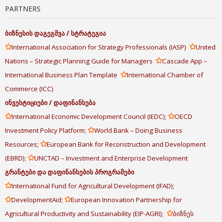
PARTNERS
ბიზნესის
დაგეგმვა
/
სტრატეგია
✩
✩
International Association for Strategy Professionals (IASP)
United
✩
Nations – Strategic Planning Guide for Managers
Cascade App –
✩
International Business Plan Template
International Chamber of
Commerce (ICC)
ინვესტიციები
/
დაფინანსება
✩
✩
International Economic Development Council (IEDC);
OECD
✩
Investment Policy Platform;
World Bank – Doing Business
✩
Resources;
European Bank for Reconstruction and Development
✩
(EBRD);
UNCTAD – Investment and Enterprise Development
გრანტები
და
დაფინანსების
პროგრამები
✩
International Fund for Agricultural Development (IFAD);
✩
✩
DevelopmentAid;
European Innovation Partnership for
✩
Agricultural Productivity and Sustainability (EIP-AGRI);
ბიზნეს