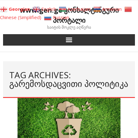
Skip
www.gen.ge კონსალტინგური
Georgian
English
Azerbaijani
Armenian
to
Chinese (Simplified)
Russian
პორტალი
content
საიტის მოკლე აღწერა
TAG ARCHIVES:
ᲒᲐᲠᲔᲛᲝᲡᲓᲐᲪᲕᲘᲗᲘ ᲞᲝᲚᲘᲢᲘᲙᲐ