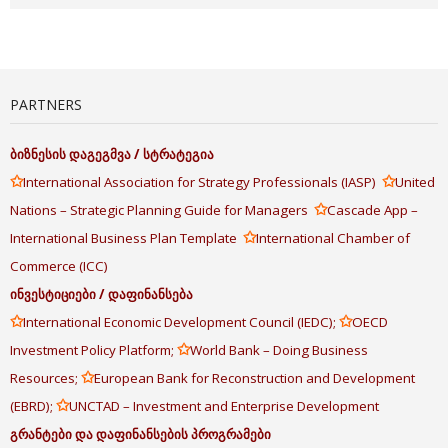
PARTNERS
ბიზნესის
დაგეგმვა
/
სტრატეგია
✩
✩
International Association for Strategy Professionals (IASP)
United
✩
Nations – Strategic Planning Guide for Managers
Cascade App –
✩
International Business Plan Template
International Chamber of
Commerce (ICC)
ინვესტიციები
/
დაფინანსება
✩
✩
International Economic Development Council (IEDC);
OECD
✩
Investment Policy Platform;
World Bank – Doing Business
✩
Resources;
European Bank for Reconstruction and Development
✩
(EBRD);
UNCTAD – Investment and Enterprise Development
გრანტები
და
დაფინანსების
პროგრამები