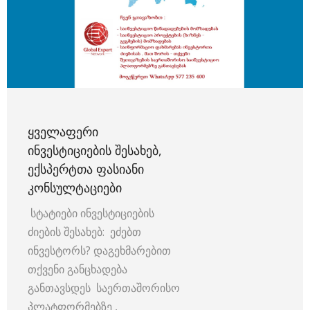
ᲧᲕᲔᲚᲐᲤᲔᲠᲘ
ᲘᲜᲕᲔᲡᲢᲘᲪᲘᲔᲑᲘᲡ ᲨᲔᲡᲐᲮᲔᲑ,
ᲔᲥᲡᲞᲔᲠᲢᲗᲐ ᲤᲐᲡᲘᲐᲜᲘ
ᲙᲝᲜᲡᲣᲚᲢᲐᲪᲘᲔᲑᲘ
სტატიები ინვესტიციების
ძიების შესახებ: ეძებთ
ინვესტორს? დაგეხმარებით
თქვენი განცხადება
განთავსდეს საერთაშორისო
პლატფორმებზე ,