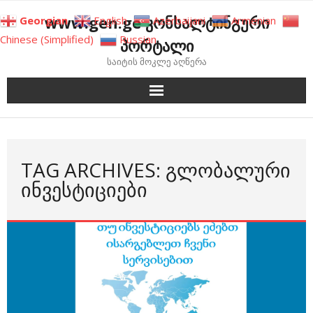
Skip
www.gen.ge კონსალტინგური
Georgian
English
Azerbaijani
Armenian
to
Chinese (Simplified)
Russian
პორტალი
content
საიტის მოკლე აღწერა
TAG ARCHIVES: ᲒᲚᲝᲑᲐᲚᲣᲠᲘ
ᲘᲜᲕᲔᲡᲢᲘᲪᲘᲔᲑᲘ