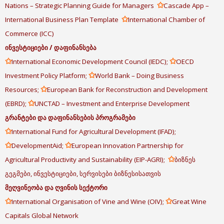
✩
Nations – Strategic Planning Guide for Managers
Cascade App –
✩
International Business Plan Template
International Chamber of
Commerce (ICC)
ინვესტიციები
/
დაფინანსება
✩
✩
International Economic Development Council (IEDC);
OECD
✩
Investment Policy Platform;
World Bank – Doing Business
✩
Resources;
European Bank for Reconstruction and Development
✩
(EBRD);
UNCTAD – Investment and Enterprise Development
გრანტები
და
დაფინანსების
პროგრამები
✩
International Fund for Agricultural Development (IFAD);
✩
✩
DevelopmentAid;
European Innovation Partnership for
✩
Agricultural Productivity and Sustainability (EIP-AGRI);
ბიზნეს
გეგმები, ინვესტიციები, სერვისები ბიზნესისათვის
მეღვინეობა
და
ღვინის
სექტორი
✩
✩
International Organisation of Vine and Wine (OIV);
Great Wine
Capitals Global Network