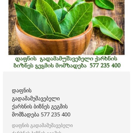
ᲓᲐᲤᲜᲘᲡ
ᲒᲐᲓᲐᲛᲐᲛᲣᲨᲐᲕᲔᲑᲔᲚᲘ
ᲥᲐᲠᲮᲜᲘᲡ ᲑᲘᲖᲜᲔᲡ ᲒᲔᲒᲛᲘᲡ
ᲛᲝᲛᲖᲐᲓᲔᲑᲐ 577 235 400
დაფნის გადამამუშავებელი