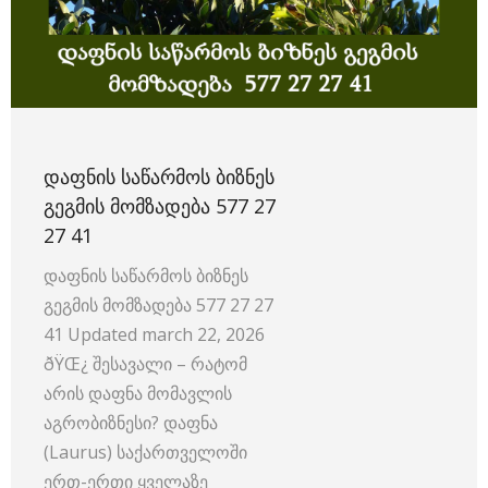
ᲓᲐᲤᲜᲘᲡ ᲡᲐᲬᲐᲠᲛᲝᲡ ᲑᲘᲖᲜᲔᲡ
ᲒᲔᲒᲛᲘᲡ ᲛᲝᲛᲖᲐᲓᲔᲑᲐ 577 27
27 41
დაფნის საწარმოს ბიზნეს
გეგმის მომზადება 577 27 27
41 Updated march 22, 2026
ðŸŒ¿ შესავალი – რატომ
არის დაფნა მომავლის
აგრობიზნესი? დაფნა
(Laurus) საქართველოში
ერთ-ერთი ყველაზე