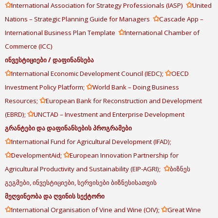
✩
✩
International Association for Strategy Professionals (IASP)
United
✩
Nations – Strategic Planning Guide for Managers
Cascade App –
✩
International Business Plan Template
International Chamber of
Commerce (ICC)
ინვესტიციები
/
დაფინანსება
✩
✩
International Economic Development Council (IEDC);
OECD
✩
Investment Policy Platform;
World Bank – Doing Business
✩
Resources;
European Bank for Reconstruction and Development
✩
(EBRD);
UNCTAD – Investment and Enterprise Development
გრანტები
და
დაფინანსების
პროგრამები
✩
International Fund for Agricultural Development (IFAD);
✩
✩
DevelopmentAid;
European Innovation Partnership for
✩
Agricultural Productivity and Sustainability (EIP-AGRI);
ბიზნეს
გეგმები, ინვესტიციები, სერვისები ბიზნესისათვის
მეღვინეობა
და
ღვინის
სექტორი
✩
✩
International Organisation of Vine and Wine (OIV);
Great Wine