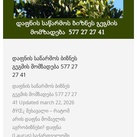
ᲓᲐᲤᲜᲘᲡ ᲡᲐᲬᲐᲠᲛᲝᲡ ᲑᲘᲖᲜᲔᲡ
ᲒᲔᲒᲛᲘᲡ ᲛᲝᲛᲖᲐᲓᲔᲑᲐ 577 27
27 41
დაფნის საწარმოს ბიზნეს
გეგმის მომზადება 577 27 27
41 Updated march 22, 2026
ðŸŒ¿ შესავალი – რატომ
არის დაფნა მომავლის
აგრობიზნესი? დაფნა
(Laurus) საქართველოში