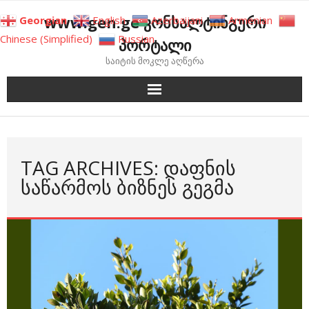
Skip
www.gen.ge კონსალტინგური
Georgian
English
Azerbaijani
Armenian
to
Chinese (Simplified)
Russian
პორტალი
content
საიტის მოკლე აღწერა
TAG ARCHIVES: ᲓᲐᲤᲜᲘᲡ
ᲡᲐᲬᲐᲠᲛᲝᲡ ᲑᲘᲖᲜᲔᲡ ᲒᲔᲒᲛᲐ