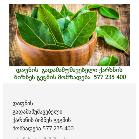
ᲓᲐᲤᲜᲘᲡ
ᲒᲐᲓᲐᲛᲐᲛᲣᲨᲐᲕᲔᲑᲔᲚᲘ
ᲥᲐᲠᲮᲜᲘᲡ ᲑᲘᲖᲜᲔᲡ ᲒᲔᲒᲛᲘᲡ
ᲛᲝᲛᲖᲐᲓᲔᲑᲐ 577 235 400