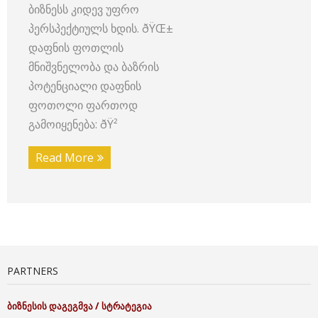
ბიზნესს კიდევ უფრო
პერსპექტიულს ხდის. ðŸŒ±
დაფნის ფოთლის
მნიშვნელობა და ბაზრის
პოტენციალი დაფნის
ფოთოლი ფართოდ
გამოიყენება: ðŸ²
Read More
PARTNERS
ბიზნესის
დაგეგმვა
/
სტრატეგია