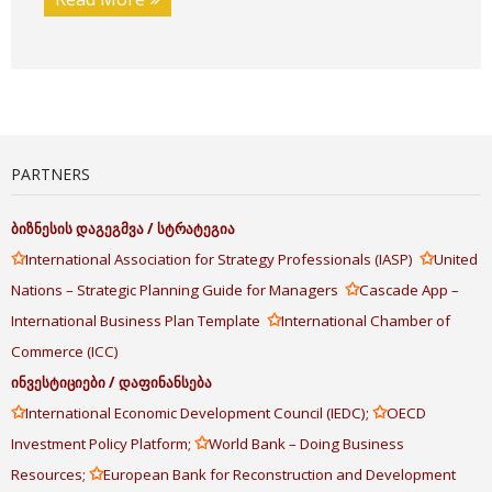
PARTNERS
ბიზნესის
დაგეგმვა
/
სტრატეგია
✩
✩
International Association for Strategy Professionals (IASP)
United
✩
Nations – Strategic Planning Guide for Managers
Cascade App –
✩
International Business Plan Template
International Chamber of
Commerce (ICC)
ინვესტიციები
/
დაფინანსება
✩
✩
International Economic Development Council (IEDC);
OECD
✩
Investment Policy Platform;
World Bank – Doing Business
✩
Resources;
European Bank for Reconstruction and Development