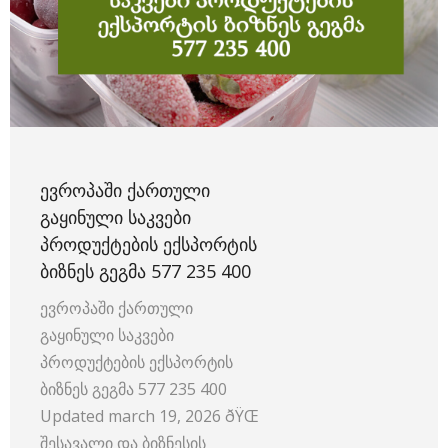
ᲔᲕᲠᲝᲞᲐᲨᲘ ᲥᲐᲠᲗᲣᲚᲘ
ᲒᲐᲧᲘᲜᲣᲚᲘ ᲡᲐᲙᲕᲔᲑᲘ
ᲞᲠᲝᲓᲣᲥᲢᲔᲑᲘᲡ ᲔᲥᲡᲞᲝᲠᲢᲘᲡ
ᲑᲘᲖᲜᲔᲡ ᲒᲔᲒᲛᲐ 577 235 400
ევროპაში ქართული
გაყინული საკვები
პროდუქტების ექსპორტის
ბიზნეს გეგმა 577 235 400
Updated march 19, 2026 ðŸŒ
შესავალი და ბიზნესის