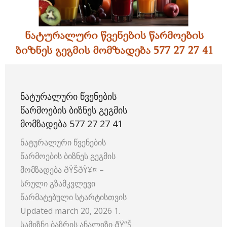
ᲜᲐᲢᲣᲠᲐᲚᲣᲠᲘ ᲬᲕᲔᲜᲔᲑᲘᲡ
ᲬᲐᲠᲛᲝᲔᲑᲘᲡ ᲑᲘᲖᲜᲔᲡ ᲒᲔᲒᲛᲘᲡ
ᲛᲝᲛᲖᲐᲓᲔᲑᲐ 577 27 27 41
ნატურალური წვენების
წარმოების ბიზნეს გეგმის
მომზადება ðŸŠðŸ¥¤ –
სრული გზამკვლევი
წარმატებული სტარტისთვის
Updated march 20, 2026 1.
სამიზნე ბაზრის ანალიზი ðŸ“Š