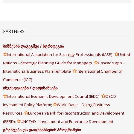
PARTNERS
ბიზნესის
დაგეგმვა
/
სტრატეგია
✩
✩
International Association for Strategy Professionals (IASP)
United
✩
Nations – Strategic Planning Guide for Managers
Cascade App –
✩
International Business Plan Template
International Chamber of
Commerce (ICC)
ინვესტიციები
/
დაფინანსება
✩
✩
International Economic Development Council (IEDC);
OECD
✩
Investment Policy Platform;
World Bank – Doing Business
✩
Resources;
European Bank for Reconstruction and Development
✩
(EBRD);
UNCTAD – Investment and Enterprise Development
გრანტები
და
დაფინანსების
პროგრამები